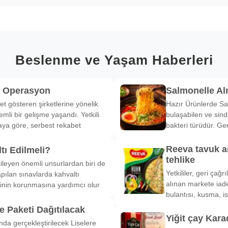
Beslenme ve Yaşam Haberleri
k Operasyon
Salmonelle A
et gösteren şirketlerine yönelik
Hazır Ürünlerde Sa
li bir gelişme yaşandı. Yetkili
bulaşabilen ve sind
ya göre, serbest rekabet
bakteri türüdür. Ge
Reeva tavuk a
tı Edilmeli?
tehlike
ileyen önemli unsurlardan biri de
Yetkililer, geri çağ
pılan sınavlarda kahvaltı
alınan markete iade
inin korunmasına yardımcı olur
bulantısı, kusma, is
 Paketi Dağıtılacak
Yiğit çay Kara
nda gerçekleştirilecek Liselere