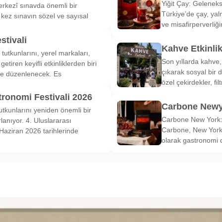
Yiğit Çay: Gelenek
rkezî sınavda önemli bir
Türkiye’de çay, yal
k kez sınavın sözel ve sayısal
ve misafirperverliğ
stivali
Kahve Etkinli
tutkunlarını, yerel markaları,
Son yıllarda kahve,
etiren keyifli etkinliklerden biri
çıkarak sosyal bir 
de düzenlenecek. Es
özel çekirdekler, fi
tronomi Festivali 2026
Carbone Newy
tkunlarını yeniden önemli bir
Carbone New York: 
anıyor. 4. Uluslararası
Carbone, New York’
Haziran 2026 tarihlerinde
olarak gastronomi 