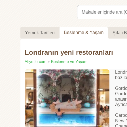
Beslenme & Yaşam
Yemek Tarifleri
Şifalı B
Londranın yeni restoranları
Afiyetle.com
»
Beslenme ve Yaşam
Londra
bazıla
Gordo
Gordo
arasın
Ayrıc
Carbo
New Y
Chanc