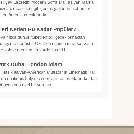
sel Çay Lezzetini Modern Sofralara Taşıyan Marka
nızca bir içecek değil; günlük yaşamın, sohbetlerin
in en önemli parçalarından
kleri Neden Bu Kadar Popüler?
 yalnızca günlük tüketilen bir içecek olmaktan
deneyime dönüştü. Özellikle üçüncü nesil kahveciler,
ltre kahve demleme teknikleri, cold b
ork Dubai London Miami
Klasik İtalyan-Amerikan Mutfağının Sinematik Hali
un en ikonik İtalyan-Amerikan restoranlarından biri
dünyasında özel bir yere sa