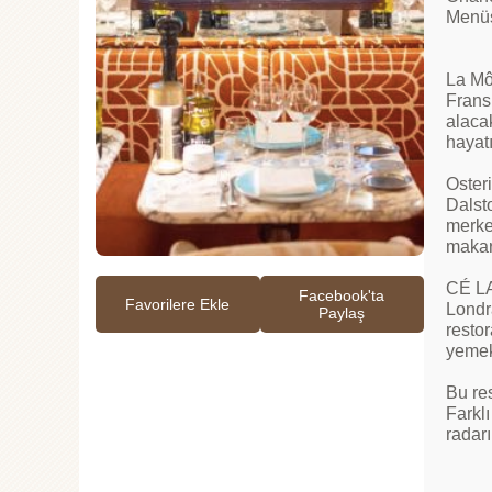
Menüs
La M
Frans
alacak
hayatı
Oster
Dalsto
merke
makar
CÉ LA
Facebook'ta
Favorilere Ekle
Londra
Paylaş
resto
yemek
Bu res
Farklı
radarı