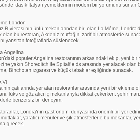
ünde klasik İtalyan yemeklerinin modern bir yorumunu sunan Carb
ôme London
ız Rivierası'nın ünlü mekanlarından biri olan La Môme, Londra'da
 olan bu restoran, Akdeniz mutfağını zarif bir atmosferde sunaca
nı yansıtan fotoğraflarla süslenecek​.
ia Angelina
n'daki popüler Angelina restoranının arkasındaki ekip, yeni bir 
zine yakın Shoreditch ile Spitalfields arasında yer alacak olan
na, Binchotan ızgarası ve küçük tabaklar eşliğinde sunacak​.
 VI
'nın çatılarında yer alan restoranlar arasında yeni bir ekleme o
ranı, lüks ve göz alıcı iç mekanlarıyla dikkat çekerken, şehir m
lerle benzersiz bir deneyim.
toranlar, Londra'nın gastronomi dünyasında önemli bir yer edinirk
 mutfaklar, yaratıcı menüler ve şık atmosferlerle bu mekanlar, y
na girecek.