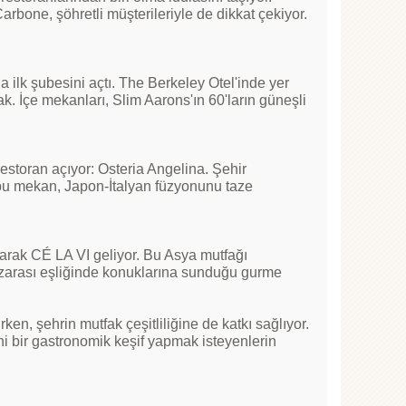
one, şöhretli müşterileriyle de dikkat çekiyor​.
 ilk şubesini açtı. The Berkeley Otel'inde yer
k. İçe mekanları, Slim Aarons'ın 60'ların güneşli
restoran açıyor: Osteria Angelina. Şehir
 bu mekan, Japon-İtalyan füzyonunu taze
larak CÉ LA VI geliyor. Bu Asya mutfağı
anzarası eşliğinde konuklarına sunduğu gurme
en, şehrin mutfak çeşitliliğine de katkı sağlıyor.
eni bir gastronomik keşif yapmak isteyenlerin