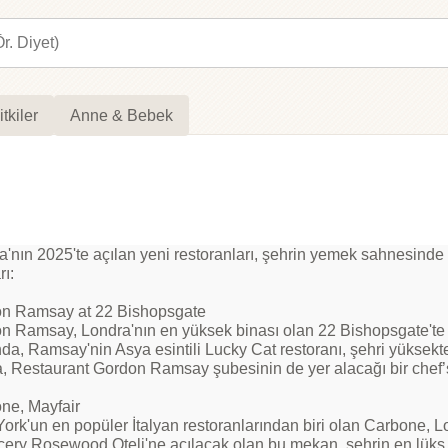
itkiler
Anne & Bebek
'nın 2025'te açılan yeni restoranları, şehrin yemek sahnesinde d
rı:
n Ramsay at 22 Bishopsgate
n Ramsay, Londra'nın en yüksek binası olan 22 Bishopsgate'te 
da, Ramsay'nin Asya esintili Lucky Cat restoranı, şehri yüksekte
a, Restaurant Gordon Ramsay şubesinin de yer alacağı bir chef’
ne, Mayfair
ork'un en popüler İtalyan restoranlarından biri olan Carbone, Lo
ery Rosewood Oteli'ne açılacak olan bu mekan, şehrin en lüks re