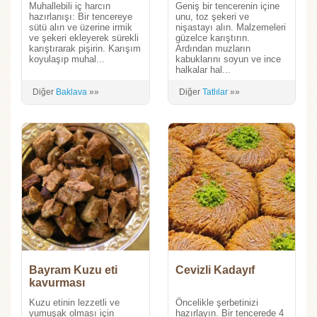
Muhallebili iç harcın
Geniş bir tencerenin içine
hazırlanışı: Bir tencereye
unu, toz şekeri ve
sütü alın ve üzerine irmik
nişastayı alın. Malzemeleri
ve şekeri ekleyerek sürekli
güzelce karıştırın.
karıştırarak pişirin. Karışım
Ardından muzların
koyulaşıp muhal...
kabuklarını soyun ve ince
halkalar hal...
Diğer
Baklava
»»
Diğer
Tatlılar
»»
Bayram Kuzu eti
Cevizli Kadayıf
kavurması
Kuzu etinin lezzetli ve
Öncelikle şerbetinizi
yumuşak olması için
hazırlayın. Bir tencerede 4