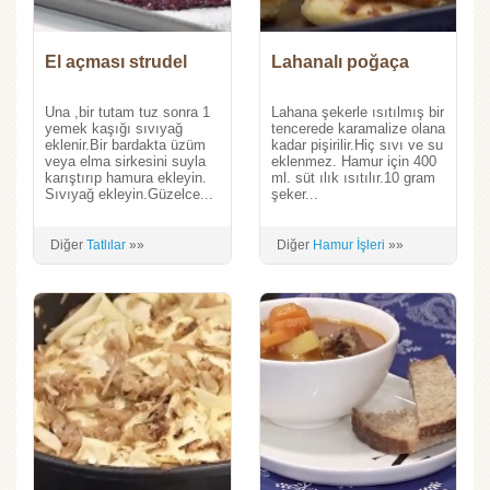
El açması strudel
Lahanalı poğaça
Una ,bir tutam tuz sonra 1
Lahana şekerle ısıtılmış bir
yemek kaşığı sıvıyağ
tencerede karamalize olana
eklenir.Bir bardakta üzüm
kadar pişirilir.Hiç sıvı ve su
veya elma sirkesini suyla
eklenmez. Hamur için 400
karıştırıp hamura ekleyin.
ml. süt ılık ısıtılır.10 gram
Sıvıyağ ekleyin.Güzelce...
şeker...
Diğer
Tatlılar
»»
Diğer
Hamur İşleri
»»