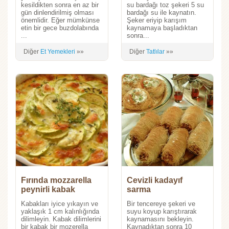
kesildikten sonra en az bir
su bardağı toz şekeri 5 su
gün dinlendirilmiş olması
bardağı su ile kaynatın.
önemlidir. Eğer mümkünse
Şeker eriyip karışım
etin bir gece buzdolabında
kaynamaya başladıktan
...
sonra...
Diğer
Et Yemekleri
»»
Diğer
Tatlılar
»»
Fırında mozzarella
Cevizli kadayıf
peynirli kabak
sarma
Kabakları iyice yıkayın ve
Bir tencereye şekeri ve
yaklaşık 1 cm kalınlığında
suyu koyup karıştırarak
dilimleyin. Kabak dilimlerini
kaynamasını bekleyin.
bir kabak bir mozerella
Kaynadıktan sonra 10