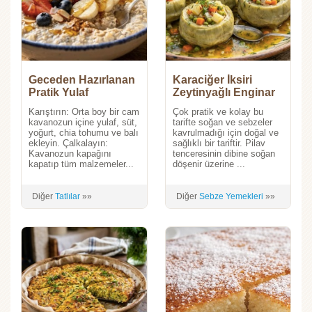
Geceden Hazırlanan
Karaciğer İksiri
Pratik Yulaf
Zeytinyağlı Enginar
(Overnight Oats)
pilaki
Karıştırın: Orta boy bir cam
Çok pratik ve kolay bu
kavanozun içine yulaf, süt,
tarifte soğan ve sebzeler
yoğurt, chia tohumu ve balı
kavrulmadığı için doğal ve
ekleyin. Çalkalayın:
sağlıklı bir tariftir. Pilav
Kavanozun kapağını
tenceresinin dibine soğan
kapatıp tüm malzemeler...
döşenir üzerine ...
Diğer
Tatlılar
»»
Diğer
Sebze Yemekleri
»»