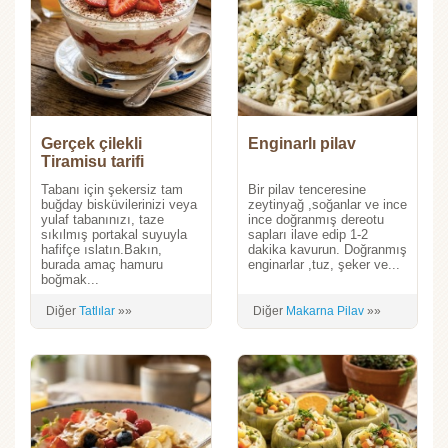
Gerçek çilekli
Enginarlı pilav
Tiramisu tarifi
Tabanı için şekersiz tam
Bir pilav tenceresine
buğday bisküvilerinizi veya
zeytinyağ ,soğanlar ve ince
yulaf tabanınızı, taze
ince doğranmış dereotu
sıkılmış portakal suyuyla
sapları ilave edip 1-2
hafifçe ıslatın.Bakın,
dakika kavurun. Doğranmış
burada amaç hamuru
enginarlar ,tuz, şeker ve...
boğmak...
Diğer
Tatlılar
»»
Diğer
Makarna Pilav
»»