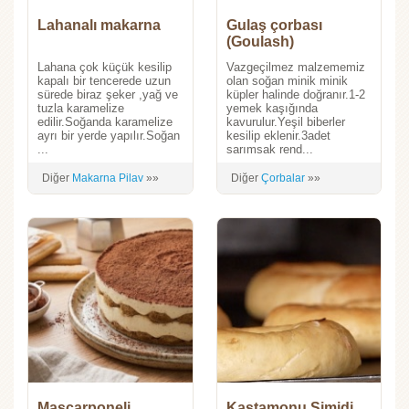
Lahanalı makarna
Gulaş çorbası
(Goulash)
Lahana çok küçük kesilip
Vazgeçilmez malzememiz
kapalı bir tencerede uzun
olan soğan minik minik
sürede biraz şeker ,yağ ve
küpler halinde doğranır.1-2
tuzla karamelize
yemek kaşığında
edilir.Soğanda karamelize
kavurulur.Yeşil biberler
ayrı bir yerde yapılır.Soğan
kesilip eklenir.3adet
...
sarımsak rend...
Diğer
Makarna Pilav
»»
Diğer
Çorbalar
»»
Mascarponeli
Kastamonu Simidi