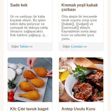
Sade kek
Kremalı yeşil kabak
çorbası
Un ve vanilyayı bir kaba
Orta ateşte bir tencerede
koyarak eleyin. Bu işlem
tavuk suyunu ısıtıp içine
kekin daha pürüzsüz ve
[[kabak]], [[soğan]] ve
yumuşak bir dokuya sahip
[[sarımsak]] ekleyin.
olmasını sağlayacaktır.
Kaynadıktan sonra ateşi
Kek kalıbını yağlayıp, iç...
kısın ve sebzeler iyice
yumu...
Diğer
Tatlılar
»»
Diğer
Çorbalar
»»
Kfc Çıtır tavuk baget
Antep Usulu Kuru