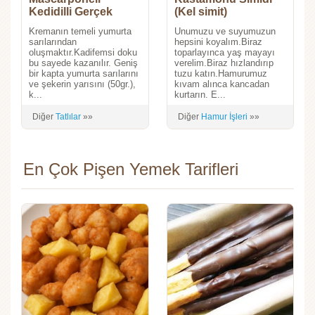
Kedidilli Gerçek
(Kel simit)
Tiramisu
Kremanın temeli yumurta
Unumuzu ve suyumuzun
sarılarından
hepsini koyalım.Biraz
oluşmaktır.Kadifemsi doku
toparlayınca yaş mayayı
bu sayede kazanılır. Geniş
verelim.Biraz hızlandırıp
bir kapta yumurta sarılarını
tuzu katın.Hamurumuz
ve şekerin yarısını (50gr.),
kıvam alınca kancadan
k...
kurtarın. E...
Diğer
Tatlılar
»»
Diğer
Hamur İşleri
»»
En Çok Pişen Yemek Tarifleri