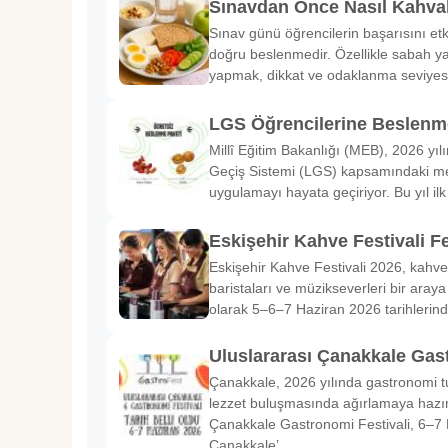
Sınavdan Önce Nasıl Kahval
Sınav günü öğrencilerin başarısını etk
doğru beslenmedir. Özellikle sabah ya
yapmak, dikkat ve odaklanma seviyes
LGS Öğrencilerine Beslenme
Millî Eğitim Bakanlığı (MEB), 2026 yılı
Geçiş Sistemi (LGS) kapsamındaki me
uygulamayı hayata geçiriyor. Bu yıl il
Eskişehir Kahve Festivali Fe
Eskişehir Kahve Festivali 2026, kahve 
baristaları ve müzikseverleri bir araya g
olarak 5–6–7 Haziran 2026 tarihlerin
Uluslararası Çanakkale Gas
Çanakkale, 2026 yılında gastronomi tu
lezzet buluşmasında ağırlamaya hazırl
Çanakkale Gastronomi Festivali, 6–7 
Çanakkale’