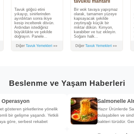
tavuklu mantarlı
sote
Tavuk göğsü etini
Bir wok tavaya yapışmaz
yıkayıp, sinirlerinden
olarak, tamamen yüzeye
ayırdıktan sonra ikiye
kapsayacak şekilde
kesip incelterek dövün.
zeytinyağı küçük bir
Ardından istediğiniz
miktar dökün. Kimyon,
büyüklükte ve şekilde
karabiber ve tuz ekleyin.
doğrayın. Panele...
Soğanı halk...
Diğer
Tavuk Yemekleri
»»
Diğer
Tavuk Yemekleri
»»
Beslenme ve Yaşam Haberleri
k Operasyon
Salmonelle A
et gösteren şirketlerine yönelik
Hazır Ürünlerde Sa
li bir gelişme yaşandı. Yetkili
bulaşabilen ve sind
ya göre, serbest rekabet
bakteri türüdür. Ge