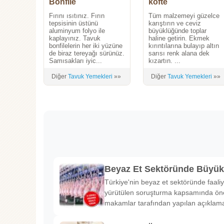
Bonfile
köfte
Fırını ısıtınız. Fırın
Tüm malzemeyi güzelce
tepsisinin üstünü
karıştırın ve ceviz
aluminyum folyo ile
büyüklüğünde toplar
kaplayınız. Tavuk
haline getirin. Ekmek
bonfilelerin her iki yüzüne
kırıntılarına bulayıp altın
de biraz tereyağı sürünüz.
sarısı renk alana dek
Samısakları iyic...
kızartın. ...
Diğer
Tavuk Yemekleri
»»
Diğer
Tavuk Yemekleri
»»
Beyaz Et Sektöründe Büyü
Türkiye'nin beyaz et sektöründe faaliy
yürütülen soruşturma kapsamında önem
makamlar tarafından yapılan açıklama