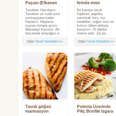
Paçası (Elbasan
fırında mısır
Tava Esintili)
gevrekli çıtır
Tavukları Hazırlayın:
Bir kaseye tavuk
tavuklar (Chicken
Tavukları az suda iyice
küplerini, paprika,
tender pops)
yumuşayana kadar
sarımsak tozu, tuz,
haşlayın. Haşlama
karabiber, soğan tozu ve
suyunu kenara ayırın.
kırmızı biberi ekleyip
Meyaneyi Kavurun: Bir
karıştırın. 15 dakika
tencerede tereyağını e...
marine edin. Zip po...
Diğer
Tavuk Yemekleri
»»
Diğer
Tavuk Yemekleri
»»
Tavuk göğsü
Polenta Üzerinde
marinasyon
Piliç Bonfile Izgara
brokoli eşliğinde