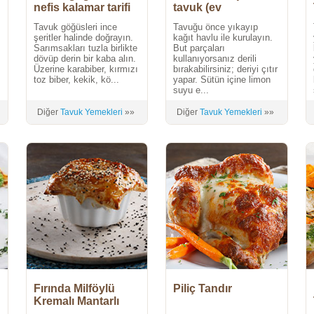
nefis kalamar tarifi
tavuk (ev
versiyonu)
Tavuk göğüsleri ince
Tavuğu önce yıkayıp
şeritler halinde doğrayın.
kağıt havlu ile kurulayın.
Sarımsakları tuzla birlikte
But parçaları
dövüp derin bir kaba alın.
kullanıyorsanız derili
Üzerine karabiber, kırmızı
bırakabilirsiniz; deriyi çıtır
toz biber, kekik, kö...
yapar. Sütün içine limon
suyu e...
Diğer
Tavuk Yemekleri
»»
Diğer
Tavuk Yemekleri
»»
Fırında Milföylü
Piliç Tandır
Kremalı Mantarlı
Tavuk Sote