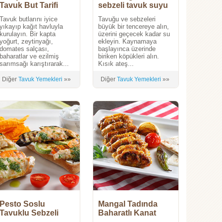
Tavuk But Tarifi
sebzeli tavuk suyu
Tavuk butlarını iyice
Tavuğu ve sebzeleri
yıkayıp kağıt havluyla
büyük bir tencereye alın,
kurulayın. Bir kapta
üzerini geçecek kadar su
yoğurt, zeytinyağı,
ekleyin. Kaynamaya
domates salçası,
başlayınca üzerinde
baharatlar ve ezilmiş
biriken köpükleri alın.
sarımsağı karıştırarak...
Kısık ateş...
Diğer
Tavuk Yemekleri
»»
Diğer
Tavuk Yemekleri
»»
Pesto Soslu
Mangal Tadında
Tavuklu Sebzeli
Baharatlı Kanat
Sandviç
Izgara