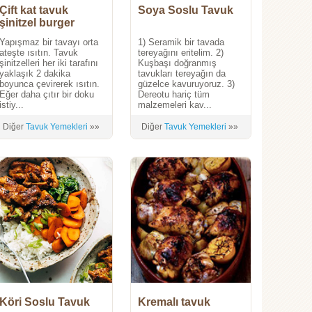
Çift kat tavuk
Soya Soslu Tavuk
şinitzel burger
Yapışmaz bir tavayı orta
1) Seramik bir tavada
ateşte ısıtın. Tavuk
tereyağını eritelim. 2)
şinitzelleri her iki tarafını
Kuşbaşı doğranmış
yaklaşık 2 dakika
tavukları tereyağın da
boyunca çevirerek ısıtın.
güzelce kavuruyoruz. 3)
Eğer daha çıtır bir doku
Dereotu hariç tüm
istiy...
malzemeleri kav...
Diğer
Tavuk Yemekleri
»»
Diğer
Tavuk Yemekleri
»»
Köri Soslu Tavuk
Kremalı tavuk