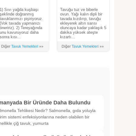
1) Sıvı yağda kuşbaşı
Tavuğu tuz ve biberle
şeklinde doğranmış
ovun. Yağı kalın dipli bir
tavuklarımızı pişiriyoruz.
tavada kızdırıp, tavuğu
(Vok tavada yapmanızı
ekleyerek altın sarısı
öneririz). 2) Tereyağında
oluncaya kadar yaklaşık 5
unu kavuruyoruz daha
dakika yüksek ateşte
sonra kısı...
kızartı...
Diğer
Tavuk Yemekleri
»»
Diğer
Tavuk Yemekleri
»»
lmanyada Bir Üründe Daha Bulundu
lmonella Tehlikesi Nedir? Salmonella, gıda yoluyla
irim sistemi enfeksiyonlarına neden olabilen bir
nellikle çiğ tavuk, yumurta