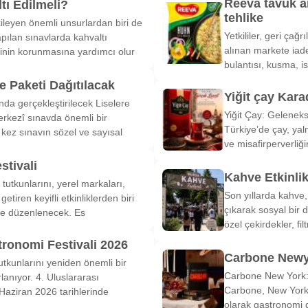
Reeva tavuk a
tı Edilmeli?
tehlike
ileyen önemli unsurlardan biri de
Yetkililer, geri çağ
pılan sınavlarda kahvaltı
alınan markete iade
inin korunmasına yardımcı olur
bulantısı, kusma, is
 Paketi Dağıtılacak
Yiğit çay Kara
nda gerçekleştirilecek Liselere
Yiğit Çay: Gelenek
rkezî sınavda önemli bir
Türkiye’de çay, yal
k kez sınavın sözel ve sayısal
ve misafirperverliğ
stivali
Kahve Etkinli
tutkunlarını, yerel markaları,
Son yıllarda kahve,
etiren keyifli etkinliklerden biri
çıkarak sosyal bir 
de düzenlenecek. Es
özel çekirdekler, fi
tronomi Festivali 2026
Carbone Newy
tkunlarını yeniden önemli bir
Carbone New York: 
anıyor. 4. Uluslararası
Carbone, New York’
Haziran 2026 tarihlerinde
olarak gastronomi 