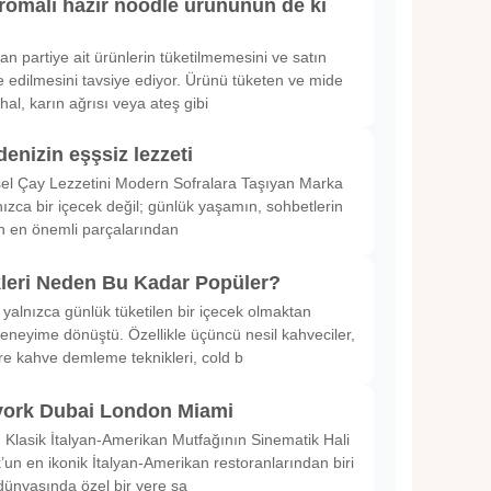
romalı hazır noodle ürününün de ki
rılan partiye ait ürünlerin tüketilmemesini ve satın
 edilmesini tavsiye ediyor. Ürünü tüketen ve mide
hal, karın ağrısı veya ateş gibi
denizin eşşsiz lezzeti
sel Çay Lezzetini Modern Sofralara Taşıyan Marka
nızca bir içecek değil; günlük yaşamın, sohbetlerin
in en önemli parçalarından
kleri Neden Bu Kadar Popüler?
 yalnızca günlük tüketilen bir içecek olmaktan
deneyime dönüştü. Özellikle üçüncü nesil kahveciler,
ltre kahve demleme teknikleri, cold b
ork Dubai London Miami
Klasik İtalyan-Amerikan Mutfağının Sinematik Hali
un en ikonik İtalyan-Amerikan restoranlarından biri
dünyasında özel bir yere sa