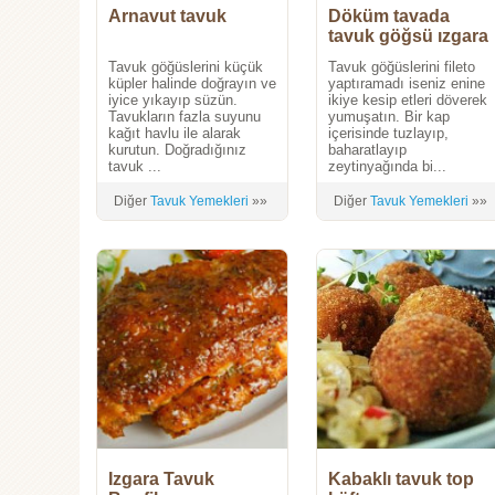
Arnavut tavuk
Döküm tavada
tavuk göğsü ızgara
Tavuk göğüslerini küçük
Tavuk göğüslerini fileto
küpler halinde doğrayın ve
yaptıramadı iseniz enine
iyice yıkayıp süzün.
ikiye kesip etleri döverek
Tavukların fazla suyunu
yumuşatın. Bir kap
kağıt havlu ile alarak
içerisinde tuzlayıp,
kurutun. Doğradığınız
baharatlayıp
tavuk ...
zeytinyağında bi...
Diğer
Tavuk Yemekleri
»»
Diğer
Tavuk Yemekleri
»»
Izgara Tavuk
Kabaklı tavuk top