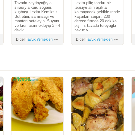
Tavada zeytinyağıyla
Lezita piliç tandırı bir
a
sırasıyla kuru soğanı,
tepsiye alın açıkta
kuşbaşı Lezita Kemiksiz
kalmayacak şekilde rende
But etini, sarımsağı ve
kaşarları serpin. 200
mantarı soteleyin. Suyunu
derece fırında 20 dakika
ve kremasını ekleyip 3 - 4
pişirin. tavada tereyağla
dakik...
havuç v...
Diğer
Tavuk Yemekleri
»»
Diğer
Tavuk Yemekleri
»»