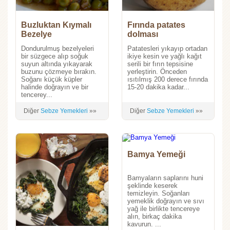
Buzluktan Kıymalı
Fırında patates
Bezelye
dolması
Dondurulmuş bezelyeleri
Patatesleri yıkayıp ortadan
bir süzgece alıp soğuk
ikiye kesin ve yağlı kağıt
suyun altında yıkayarak
serili bir fırın tepsisine
buzunu çözmeye bırakın.
yerleştirin. Önceden
Soğanı küçük küpler
ısıtılmış 200 derece fırında
halinde doğrayın ve bir
15-20 dakika kadar...
tencerey...
Diğer
Sebze Yemekleri
»»
Diğer
Sebze Yemekleri
»»
Bamya Yemeği
Bamyaların saplarını huni
şeklinde keserek
temizleyin. Soğanları
yemeklik doğrayın ve sıvı
yağ ile birlikte tencereye
alın, birkaç dakika
kavurun. ...