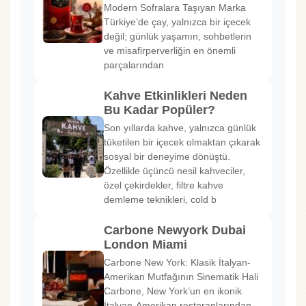
Modern Sofralara Taşıyan Marka
Türkiye’de çay, yalnızca bir içecek
değil; günlük yaşamın, sohbetlerin
ve misafirperverliğin en önemli
parçalarından
Kahve Etkinlikleri Neden
Bu Kadar Popüler?
Son yıllarda kahve, yalnızca günlük
tüketilen bir içecek olmaktan çıkarak
sosyal bir deneyime dönüştü.
Özellikle üçüncü nesil kahveciler,
özel çekirdekler, filtre kahve
demleme teknikleri, cold b
Carbone Newyork Dubai
London Miami
Carbone New York: Klasik İtalyan-
Amerikan Mutfağının Sinematik Hali
Carbone, New York’un en ikonik
İtalyan-Amerikan restoranlarından