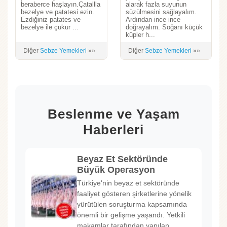
beraberce haşlayın.Çatallla
alarak fazla suyunun
bezelye ve patatesi ezin.
süzülmesini sağlayalım.
Ezdiğiniz patates ve
Ardından ince ince
bezelye ile çukur ...
doğrayalım. Soğanı küçük
küpler h...
Diğer
Sebze Yemekleri
»»
Diğer
Sebze Yemekleri
»»
Beslenme ve Yaşam
Haberleri
Beyaz Et Sektöründe
Büyük Operasyon
Türkiye'nin beyaz et sektöründe
faaliyet gösteren şirketlerine yönelik
yürütülen soruşturma kapsamında
önemli bir gelişme yaşandı. Yetkili
makamlar tarafından yapılan