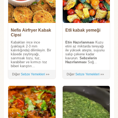
Nefis Airfryer Kabak
Etli kabak yemeği
Cipsi
Kabakları ince ince
Etin Hazırlanması
Kuzu
(yaklaşık 2-3 mm
etini az miktarda tereyağı
kalınlığında) dilimleyin. Bir
ile yüksek ateşte, suyunu
kâsede zeytinyağı,
salıp çekene kadar
sarımsak tozu, tuz,
kavurun.
Sebzelerin
karabiber ve kırmızı toz
Hazırlanması
Soğ...
biberi karıştırı...
Diğer
Sebze Yemekleri
»»
Diğer
Sebze Yemekleri
»»