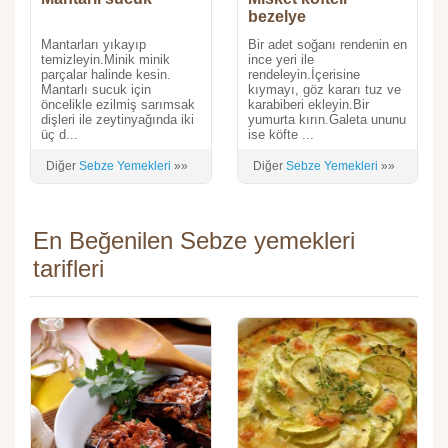
bezelye
Mantarları yıkayıp
Bir adet soğanı rendenin en
temizleyin.Minik minik
ince yeri ile
parçalar halinde kesin.
rendeleyin.İçerisine
Mantarlı sucuk için
kıymayı, göz kararı tuz ve
öncelikle ezilmiş sarımsak
karabiberi ekleyin.Bir
dişleri ile zeytinyağında iki
yumurta kırın.Galeta ununu
üç d...
ise köfte ...
Diğer
Sebze Yemekleri
»»
Diğer
Sebze Yemekleri
»»
En Beğenilen Sebze yemekleri
tarifleri