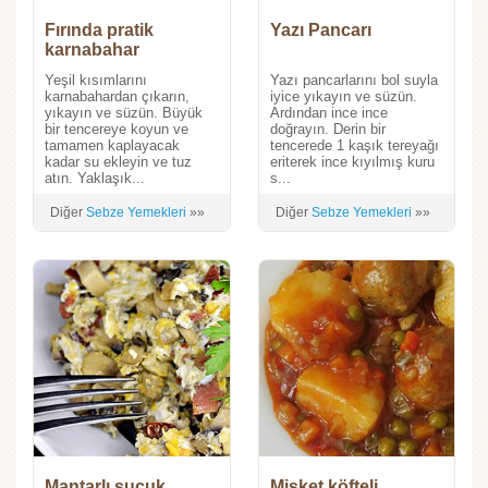
Fırında pratik
Yazı Pancarı
karnabahar
Yeşil kısımlarını
Yazı pancarlarını bol suyla
karnabahardan çıkarın,
iyice yıkayın ve süzün.
yıkayın ve süzün. Büyük
Ardından ince ince
bir tencereye koyun ve
doğrayın. Derin bir
tamamen kaplayacak
tencerede 1 kaşık tereyağı
kadar su ekleyin ve tuz
eriterek ince kıyılmış kuru
atın. Yaklaşık...
s...
Diğer
Sebze Yemekleri
»»
Diğer
Sebze Yemekleri
»»
Mantarlı sucuk
Misket köfteli