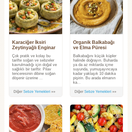
Karaciğer İksiri
Organik Balkabağı
Zeytinyağlı Enginar
ve Elma Püresi
pilaki
Çok pratik ve kolay bu
Balkabağını küçük küpler
tarifte soğan ve sebzeler
halinde doğrayın. Buharda
kavrulmadığı için doğal ve
ya da az miktarda içme
sağlıklı bir tariftir. Pilav
suyunda, yumuşayıncaya
tenceresinin dibine soğan
kadar yaklaşık 10 dakika
döşenir üzerine ...
pişirin. Bu arada elmanın
ka...
Diğer
Sebze Yemekleri
»»
Diğer
Sebze Yemekleri
»»