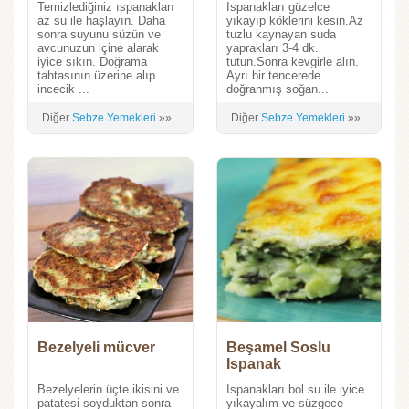
Temizlediğiniz ıspanakları
Ispanakları güzelce
az su ile haşlayın. Daha
yıkayıp köklerini kesin.Az
sonra suyunu süzün ve
tuzlu kaynayan suda
avcunuzun içine alarak
yaprakları 3-4 dk.
iyice sıkın. Doğrama
tutun.Sonra kevgirle alın.
tahtasının üzerine alıp
Ayrı bir tencerede
incecik ...
doğranmış soğan...
Diğer
Sebze Yemekleri
»»
Diğer
Sebze Yemekleri
»»
Bezelyeli mücver
Beşamel Soslu
Ispanak
Bezelyelerin üçte ikisini ve
Ispanakları bol su ile iyice
patatesi soyduktan sonra
yıkayalım ve süzgece