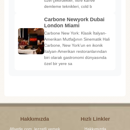
özel çekirdekler, filtre kahve
demleme teknikleri, cold b
Carbone Newyork Dubai
London Miami
Carbone New York: Klasik İtalyan-
Amerikan Mutfağının Sinematik Hali
Carbone, New York’un en ikonik
İtalyan-Amerikan restoranlarından
biri olarak gastronomi dünyasında
özel bir yere sa
Hakkımızda
Hızlı Linkler
Afiyetle.com, lezzetli yemek
Hakkımızda