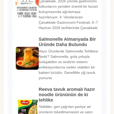
Çanakkale, 2026 yılında gastronomi
tutkunlarını yeniden önemli bir lezzet
buluşmasında ağırlamaya
hazırlanıyor. 4. Uluslararası
Çanakkale Gastronomi Festivali, 6–7
Haziran 2026 tarihlerinde Çanakkale’
Salmonelle Almanyada Bir
Üründe Daha Bulundu
Hazır Ürünlerde Salmonella Tehlikesi
Nedir? Salmonella, gıda yoluyla
bulaşabilen ve sindirim sistemi
enfeksiyonlarına neden olabilen bir
bakteri türüdür. Genellikle çiğ tavuk,
yumurta
Reeva tavuk aromalı hazır
noodle ürününün de ki
tehlike
Yetkililer, geri çağrılan partiye ait
ürünlerin tüketilmemesini ve satın