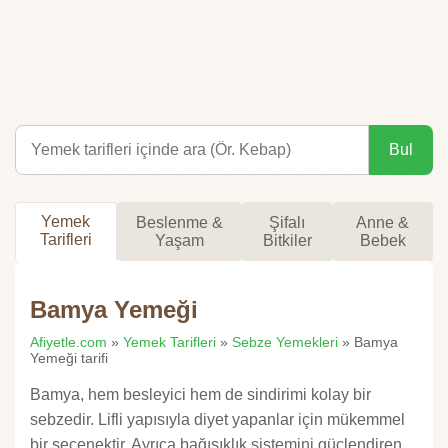
Bul
Yemek
Beslenme &
Şifalı
Anne &
Tarifleri
Yaşam
Bitkiler
Bebek
Bamya Yemeği
Afiyetle.com
»
Yemek Tarifleri
»
Sebze Yemekleri
» Bamya
Yemeği tarifi
Bamya, hem besleyici hem de sindirimi kolay bir
sebzedir. Lifli yapısıyla diyet yapanlar için mükemmel
bir seçenektir. Ayrıca bağışıklık sistemini güçlendiren,