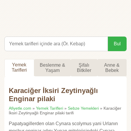
Bul
Yemek
Beslenme &
Şifalı
Anne &
Tarifleri
Yaşam
Bitkiler
Bebek
Karaciğer İksiri Zeytinyağlı
Enginar pilaki
Afiyetle.com
»
Yemek Tarifleri
»
Sebze Yemekleri
» Karaciğer
İksiri Zeytinyağlı Enginar pilaki tarifi
Papatyagillerden olan Cynara scolymus yani Urlanın
meşhur enginar adını Yunan mitolojisindeki Cynara