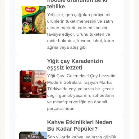
noodle ürününün de ki
tehlike
Yetkililer, geri çağrılan partiye ait
ürünlerin tüketilmemesini ve satın
alınan markete iade edilmesini
tavsiye ediyor. Ürünü tüketen ve
mide bulantısı, kusma, ishal, karın
ağrısı veya ateş gibi
Yiğit çay Karadenizin
eşşsiz lezzeti
Yiğit Çay: Geleneksel Çay Lezzetini
Modern Sofralara Taşıyan Marka
Türkiye’de çay, yalnızca bir içecek
değil; günlük yaşamın, sohbetlerin
ve misafirperverliğin en önemli
parçalarından
Kahve Etkinlikleri Neden
Bu Kadar Popüler?
Son yıllarda kahve, yalnızca günlük