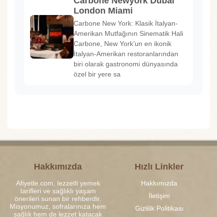
Carbone Newyork Dubai
London Miami
Carbone New York: Klasik İtalyan-
Amerikan Mutfağının Sinematik Hali
Carbone, New York’un en ikonik
İtalyan-Amerikan restoranlarından
biri olarak gastronomi dünyasında
özel bir yere sa
Hakkımızda
Hızlı Linkler
Afiyetle.com, lezzetli yemek
Hakkımızda
tarifleri ve sağlıklı yaşam
İletişim
önerileri sunan bir rehberdir.
Misyonumuz, sofralarınıza hem
Gizlilik Politikası
sağlık hem de lezzet katacak