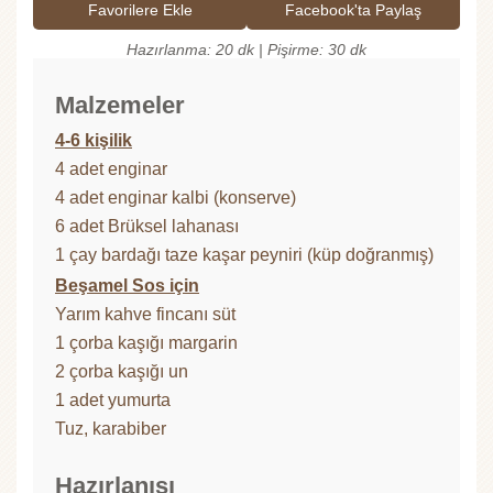
Favorilere Ekle
Facebook'ta Paylaş
Hazırlanma: 20 dk | Pişirme: 30 dk
Malzemeler
4-6 kişilik
4 adet enginar
4 adet enginar kalbi (konserve)
6 adet Brüksel lahanası
1 çay bardağı taze kaşar peyniri (küp doğranmış)
Beşamel Sos için
Yarım kahve fincanı süt
1 çorba kaşığı margarin
2 çorba kaşığı un
1 adet yumurta
Tuz, karabiber
Hazırlanışı