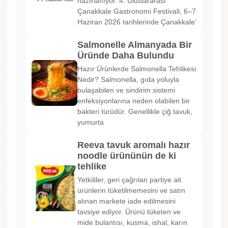
hazırlanıyor. 4. Uluslararası
Çanakkale Gastronomi Festivali, 6–7
Haziran 2026 tarihlerinde Çanakkale’
Salmonelle Almanyada Bir
Üründe Daha Bulundu
Hazır Ürünlerde Salmonella Tehlikesi
Nedir? Salmonella, gıda yoluyla
bulaşabilen ve sindirim sistemi
enfeksiyonlarına neden olabilen bir
bakteri türüdür. Genellikle çiğ tavuk,
yumurta
Reeva tavuk aromalı hazır
noodle ürününün de ki
tehlike
Yetkililer, geri çağrılan partiye ait
ürünlerin tüketilmemesini ve satın
alınan markete iade edilmesini
tavsiye ediyor. Ürünü tüketen ve
mide bulantısı, kusma, ishal, karın