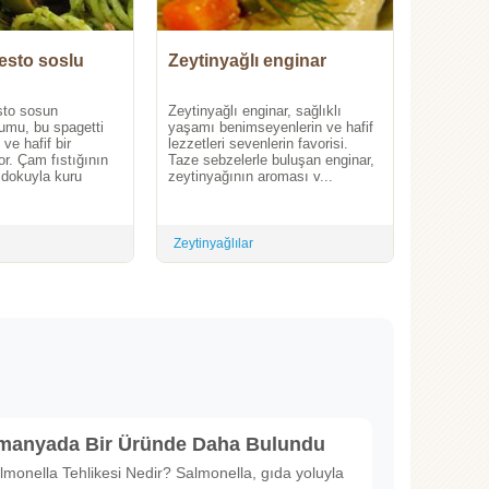
pesto soslu
Zeytinyağlı enginar
sto sosun
Zeytinyağlı enginar, sağlıklı
mu, bu spagetti
yaşamı benimseyenlerin ve hafif
i ve hafif bir
lezzetleri sevenlerin favorisi.
r. Çam fıstığının
Taze sebzelerle buluşan enginar,
 dokuyla kuru
zeytinyağının aroması v...
Zeytinyağlılar
lmanyada Bir Üründe Daha Bulundu
lmonella Tehlikesi Nedir? Salmonella, gıda yoluyla