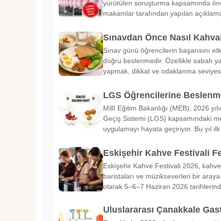
yürütülen soruşturma kapsamında önem
makamlar tarafından yapılan açıklama
Sınavdan Önce Nasıl Kahval
Sınav günü öğrencilerin başarısını etk
doğru beslenmedir. Özellikle sabah ya
yapmak, dikkat ve odaklanma seviyes
LGS Öğrencilerine Beslenme
Millî Eğitim Bakanlığı (MEB), 2026 yılı
Geçiş Sistemi (LGS) kapsamındaki me
uygulamayı hayata geçiriyor. Bu yıl il
Eskişehir Kahve Festivali Fe
Eskişehir Kahve Festivali 2026, kahve 
baristaları ve müzikseverleri bir araya g
olarak 5–6–7 Haziran 2026 tarihlerin
Uluslararası Çanakkale Gas