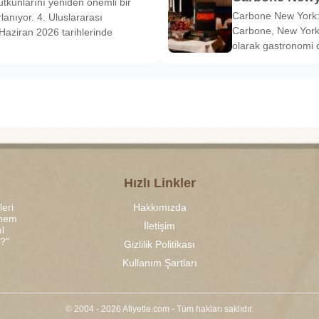
tkunlarını yeniden önemli bir
Carbone New York: 
anıyor. 4. Uluslararası
Carbone, New York’
Haziran 2026 tarihlerinde
olarak gastronomi 
Hızlı Linkler
leri
Hakkımızda
 hem
İletişim
l
r?"
Gizlilik Politikası
Kullanım Şartları
© 2004 - 2026 Afiyetle.com - Tüm hakları saklıdır.