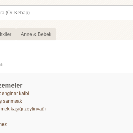
itkiler
Anne & Bebek
fi
zemeler
 enginar kalbi
iş sarımsak
emek kaşığı zeytinyağı
nez