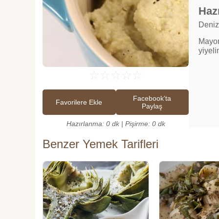
Hazı
Deniz
Mayon
yiyeli
☆
☆
☆
☆
☆
Facebook'ta
Favorilere Ekle
Paylaş
Hazırlanma: 0 dk | Pişirme: 0 dk
Benzer Yemek Tarifleri