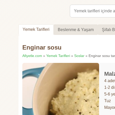
Yemek Tarifleri
Beslenme & Yaşam
Şifalı B
Enginar sosu
Afiyetle.com
»
Yemek Tarifleri
»
Soslar
» Enginar sosu tari
Mal
4 adet
1-2 d
5-6 y
Tuz
Mayo