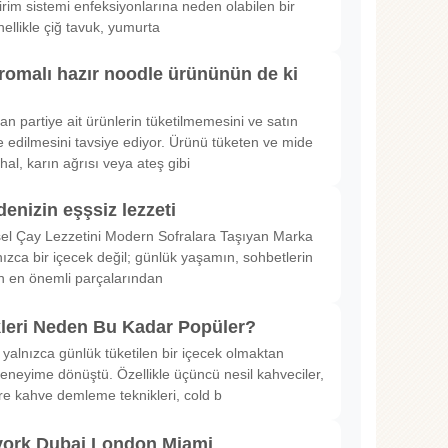
irim sistemi enfeksiyonlarına neden olabilen bir
nellikle çiğ tavuk, yumurta
romalı hazır noodle ürününün de ki
rılan partiye ait ürünlerin tüketilmemesini ve satın
 edilmesini tavsiye ediyor. Ürünü tüketen ve mide
hal, karın ağrısı veya ateş gibi
denizin eşşsiz lezzeti
sel Çay Lezzetini Modern Sofralara Taşıyan Marka
nızca bir içecek değil; günlük yaşamın, sohbetlerin
in en önemli parçalarından
kleri Neden Bu Kadar Popüler?
 yalnızca günlük tüketilen bir içecek olmaktan
deneyime dönüştü. Özellikle üçüncü nesil kahveciler,
ltre kahve demleme teknikleri, cold b
ork Dubai London Miami