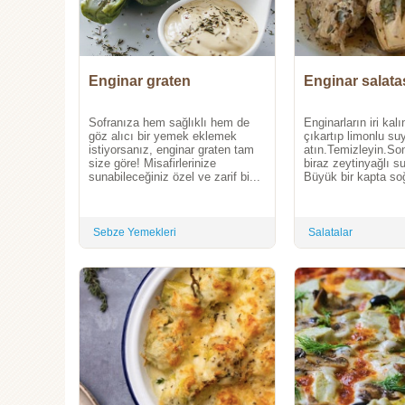
Enginar graten
Enginar salata
Sofranıza hem sağlıklı hem de
Enginarların iri kal
göz alıcı bir yemek eklemek
çıkartıp limonlu su
istiyorsanız, enginar graten tam
atın.Temizleyin.So
size göre! Misafirlerinize
biraz zeytinyağlı s
sunabileceğiniz özel ve zarif bi...
Büyük bir kapta soğ
Sebze Yemekleri
Salatalar