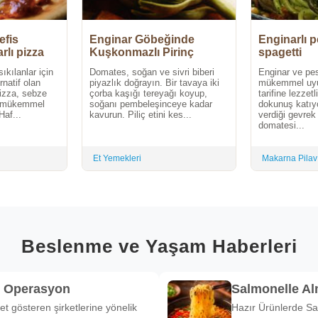
efis
Enginar Göbeğinde
Enginarlı 
rlı pizza
Kuşkonmazlı Pirinç
spagetti
Yahnisi
ıkılanlar için
Domates, soğan ve sivri biberi
Enginar ve pe
ernatif olan
piyazlık doğrayın. Bir tavaya iki
mükemmel uyu
pizza, sebze
çorba kaşığı tereyağı koyup,
tarifine lezzetl
la mükemmel
soğanı pembeleşinceye kadar
dokunuş katıyo
af...
kavurun. Piliç etini kes...
verdiği gevrek
domatesi...
Et Yemekleri
Makarna Pilav
Beslenme ve Yaşam Haberleri
k Operasyon
Salmonelle A
et gösteren şirketlerine yönelik
Hazır Ürünlerde Sa