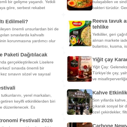
li bir gelişme yaşandı. Yetkili
bulaşabilen ve sind
ya göre, serbest rekabet
bakteri türüdür. Ge
Reeva tavuk a
tı Edilmeli?
tehlike
ileyen önemli unsurlardan biri de
Yetkililer, geri çağ
pılan sınavlarda kahvaltı
alınan markete iade
inin korunmasına yardımcı olur
bulantısı, kusma, is
 Paketi Dağıtılacak
Yiğit çay Kara
nda gerçekleştirilecek Liselere
Yiğit Çay: Gelenek
rkezî sınavda önemli bir
Türkiye’de çay, yal
k kez sınavın sözel ve sayısal
ve misafirperverliğ
stivali
Kahve Etkinli
tutkunlarını, yerel markaları,
Son yıllarda kahve,
etiren keyifli etkinliklerden biri
çıkarak sosyal bir 
de düzenlenecek. Es
özel çekirdekler, fi
tronomi Festivali 2026
Carbone Newy