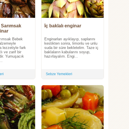
 Sarımsak
İç baklalı enginar
inar
rımsak Bebek
Enginarları ayıklayıp, saplarını
alzemeyle
kestikten sonra, limonlu ve unlu
 lezzetiyle fark
suda bir süre bekletelim. Taze iç
lı ve zarif bir
baklaların kabularını soyup,
ir. Yumuşacık
hazırlayalım. Engi...
..
eri
Sebze Yemekleri