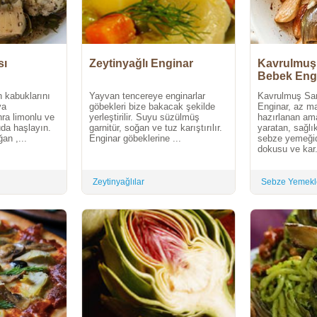
sı
Zeytinyağlı Enginar
Kavrulmuş
Bebek Eng
ın kabuklarını
Yayvan tencereye enginarlar
Kavrulmuş Sa
ya
göbekleri bize bakacak şekilde
Enginar, az m
nra limonlu ve
yerleştirilir. Suyu süzülmüş
hazırlanan ama
uda haşlayın.
garnitür, soğan ve tuz karıştırılır.
yaratan, sağlık
an ,...
Enginar göbeklerine ...
sebze yemeğid
dokusu ve kar.
Zeytinyağlılar
Sebze Yemekl