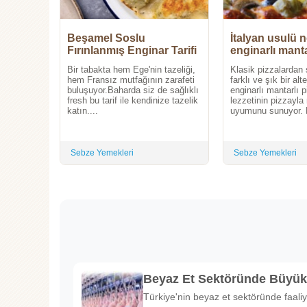
Beşamel Soslu
İtalyan usulü n
Fırınlanmış Enginar Tarifi
enginarlı manta
Bir tabakta hem Ege'nin tazeliği,
Klasik pizzalardan s
hem Fransız mutfağının zarafeti
farklı ve şık bir alt
buluşuyor.Baharda siz de sağlıklı
enginarlı mantarlı 
fresh bu tarif ile kendinize tazelik
lezzetinin pizzay
katın....
uyumunu sunuyor. H
Sebze Yemekleri
Sebze Yemekleri
Beyaz Et Sektöründe Büyü
Türkiye'nin beyaz et sektöründe faaliy