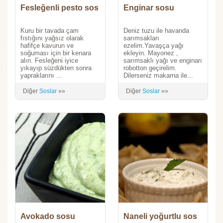
Fesleğenli pesto sos
Enginar sosu
Kuru bir tavada çam
Deniz tuzu ile havanda
fıstığını yağsız olarak
sarımsakları
hafifçe kavurun ve
ezelim.Yavaşça yağı
soğuması için bir kenara
ekleyin. Mayonez ,
alın. Fesleğeni iyice
sarımsaklı yağı ve enginarı
yıkayıp süzdükten sonra
robotton geçirelim.
yapraklarını ...
Dilerseniz makarna ile...
Diğer
Soslar
»»
Diğer
Soslar
»»
Avokado sosu
Naneli yoğurtlu sos