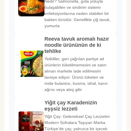
Nedir? Salmonella, gıda yoluyla
bulaşabilen ve sindirim sistemi
enfeksiyonlarına neden olabilen bir
bakteri türüdür. Genellikle çiğ tavuk,
yumurta
Reeva tavuk aromalı hazır
noodle ürününün de ki
tehlike
Yetkililer, geri çağrılan partiye ait
ürünlerin tüketilmemesini ve satın
alınan markete iade edilmesini
tavsiye ediyor. Ürünü tüketen ve
mide bulantısı, kusma, ishal, karın
ağrısı veya ateş gibi
Yiğit çay Karadenizin
eşşsiz lezzeti
Yiğit Çay: Geleneksel Çay Lezzetini
Modern Sofralara Taşıyan Marka
Türkiye’de çay, yalnızca bir içecek