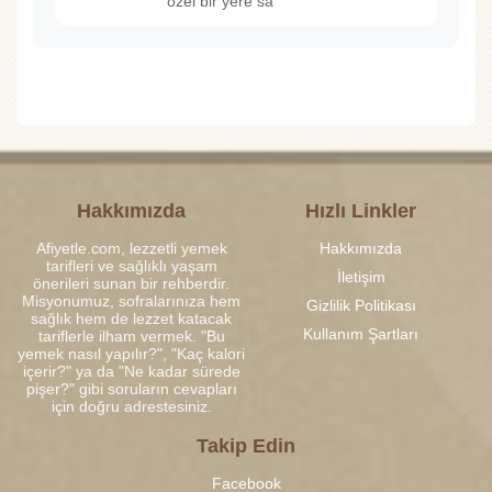
özel bir yere sa
Hakkımızda
Hızlı Linkler
Afiyetle.com, lezzetli yemek
Hakkımızda
tarifleri ve sağlıklı yaşam
İletişim
önerileri sunan bir rehberdir.
Misyonumuz, sofralarınıza hem
Gizlilik Politikası
sağlık hem de lezzet katacak
Kullanım Şartları
tariflerle ilham vermek. "Bu
yemek nasıl yapılır?", "Kaç kalori
içerir?" ya da "Ne kadar sürede
pişer?" gibi soruların cevapları
için doğru adrestesiniz.
Takip Edin
Facebook