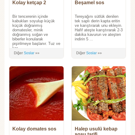
Kolay ketçap 2
Beşamel sos
Bir tencerenin içinde
Tereyağını sütlük denilen
kabukları soyulup küçük
tek saplı derin kapta eritin
küçük doğranmış
ve karıştırarak unu ekleyin.
domatesler, minik
Hafif ateşte karıştırarak 2-3
doğranmış soğan ve
dakika kavurun ve ateşten
biberler konularak
indirin 5 ...
pişirilmeye başlanır. Tuz ve
kar...
Diğer
Soslar
»»
Diğer
Soslar
»»
Kolay domates sos
Halep usulü kebap
sosu tarifi