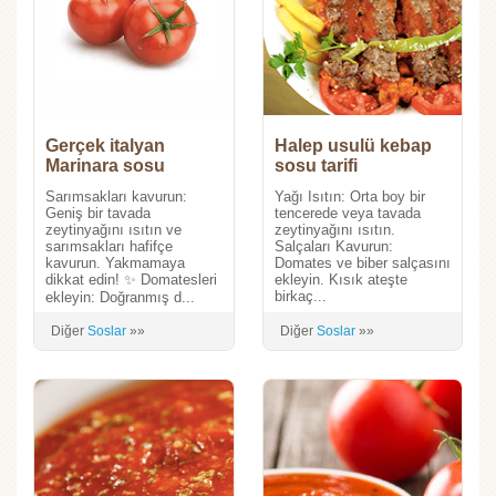
Gerçek italyan
Halep usulü kebap
Marinara sosu
sosu tarifi
Sarımsakları kavurun:
Yağı Isıtın: Orta boy bir
Geniş bir tavada
tencerede veya tavada
zeytinyağını ısıtın ve
zeytinyağını ısıtın.
sarımsakları hafifçe
Salçaları Kavurun:
kavurun. Yakmamaya
Domates ve biber salçasını
dikkat edin! ✨ Domatesleri
ekleyin. Kısık ateşte
birkaç...
ekleyin: Doğranmış d...
Diğer
Soslar
»»
Diğer
Soslar
»»