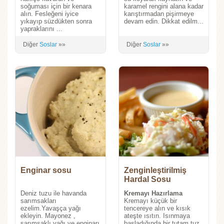
soğuması için bir kenara
karamel rengini alana kadar
alın. Fesleğeni iyice
karıştırmadan pişirmeye
yıkayıp süzdükten sonra
devam edin. Dikkat edilm...
yapraklarını ...
Diğer
Soslar
»»
Diğer
Soslar
»»
Enginar sosu
Zenginleştirilmiş
Hardal Sosu
Deniz tuzu ile havanda
Kremayı Hazırlama
sarımsakları
Kremayı küçük bir
ezelim.Yavaşça yağı
tencereye alın ve kısık
ekleyin. Mayonez ,
ateşte ısıtın. Isınmaya
sarımsaklı yağı ve enginarı
başladığında bir tutam tuz