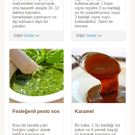
malzemeleri karıştırarak,
kullanacaksak 1 kase
orta hararetli ateşde 10- 12
vişne reçelini 3 su bardağı
dakika kaynatın,
su ile sulandırıyoruz veya
kenarlardan yanmasın ve
3 bardak vişne suyu
dip tutmasın diye bir
kullanabiliriz. Derin bir
yandan...
tencere...
Diğer
Soslar
»»
Diğer
Soslar
»»
Fesleğenli pesto sos
Karamel
Kuru bir tavada çam
Bir kaba, 1 Su bardağı toz
fıstığını yağsız olarak
şeker ve 4 yemek kaşığı
hafifçe kavurun ve
su koyarak kaynatın ve