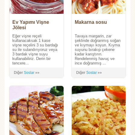
Ev Yapımı Vişne
Makarna sosu
Jölesi
Eğer vişne reçeli
Tavaya margarin, zar
kullanacaksak 1 kase
şeklinde doğranmış soğan
vişne reçelini 3 su bardağı
ve kıymayı koyun. Kıyma
su ile sulandırıyoruz veya
suyunu bırakıp çekene
3 bardak vişne suyu
kadar karıştırın.
kullanabiliriz. Derin bir
Rendelenmiş havuç ve
tencere...
ince doğranmış ...
Diğer
Soslar
»»
Diğer
Soslar
»»