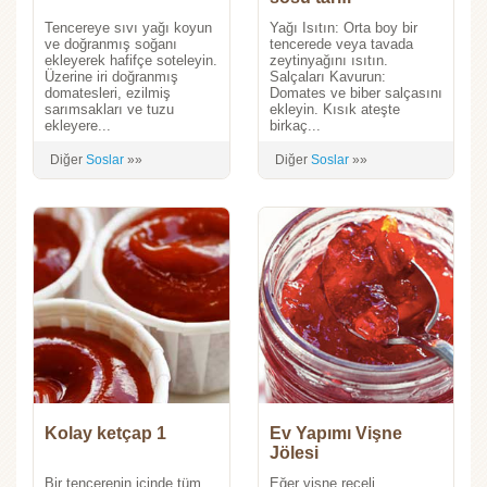
Tencereye sıvı yağı koyun
Yağı Isıtın: Orta boy bir
ve doğranmış soğanı
tencerede veya tavada
ekleyerek hafifçe soteleyin.
zeytinyağını ısıtın.
Üzerine iri doğranmış
Salçaları Kavurun:
domatesleri, ezilmiş
Domates ve biber salçasını
sarımsakları ve tuzu
ekleyin. Kısık ateşte
ekleyere...
birkaç...
Diğer
Soslar
»»
Diğer
Soslar
»»
Kolay ketçap 1
Ev Yapımı Vişne
Jölesi
Bir tencerenin içinde tüm
Eğer vişne reçeli