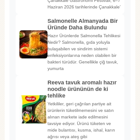
Çanakkale Gastronomi Festivali, 6–7
Haziran 2026 tarihlerinde Çanakkale’
Salmonelle Almanyada Bir
Üründe Daha Bulundu
Hazır Ürünlerde Salmonella Tehlikesi
Nedir? Salmonella, gıda yoluyla
bulaşabilen ve sindirim sistemi
enfeksiyonlarına neden olabilen bir
bakteri türüdür. Genellikle çiğ tavuk,
yumurta
Reeva tavuk aromalı hazır
noodle ürününün de ki
tehlike
Yetkililer, geri çağrılan partiye ait
ürünlerin tüketilmemesini ve satın
alınan markete iade edilmesini
tavsiye ediyor. Ürünü tüketen ve
mide bulantısı, kusma, ishal, karın
ağrısı veya ateş gibi