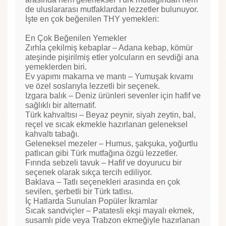
de uluslararası mutfaklardan lezzetler bulunuyor.
İşte en çok beğenilen THY yemekleri:
En Çok Beğenilen Yemekler
Zırhla çekilmiş kebaplar – Adana kebap, kömür
ateşinde pişirilmiş etler yolcuların en sevdiği ana
yemeklerden biri.
Ev yapımı makarna ve mantı – Yumuşak kıvamı
ve özel soslarıyla lezzetli bir seçenek.
Izgara balık – Deniz ürünleri sevenler için hafif ve
sağlıklı bir alternatif.
Türk kahvaltısı – Beyaz peynir, siyah zeytin, bal,
reçel ve sıcak ekmekle hazırlanan geleneksel
kahvaltı tabağı.
Geleneksel mezeler – Humus, şakşuka, yoğurtlu
patlıcan gibi Türk mutfağına özgü lezzetler.
Fırında sebzeli tavuk – Hafif ve doyurucu bir
seçenek olarak sıkça tercih ediliyor.
Baklava – Tatlı seçenekleri arasında en çok
sevilen, şerbetli bir Türk tatlısı.
İç Hatlarda Sunulan Popüler İkramlar
Sıcak sandviçler – Patatesli ekşi mayalı ekmek,
susamlı pide veya Trabzon ekmeğiyle hazırlanan