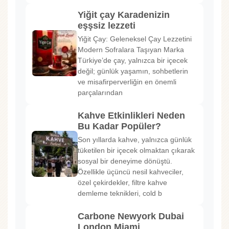
Yiğit çay Karadenizin
eşşsiz lezzeti
Yiğit Çay: Geleneksel Çay Lezzetini
Modern Sofralara Taşıyan Marka
Türkiye’de çay, yalnızca bir içecek
değil; günlük yaşamın, sohbetlerin
ve misafirperverliğin en önemli
parçalarından
Kahve Etkinlikleri Neden
Bu Kadar Popüler?
Son yıllarda kahve, yalnızca günlük
tüketilen bir içecek olmaktan çıkarak
sosyal bir deneyime dönüştü.
Özellikle üçüncü nesil kahveciler,
özel çekirdekler, filtre kahve
demleme teknikleri, cold b
Carbone Newyork Dubai
London Miami