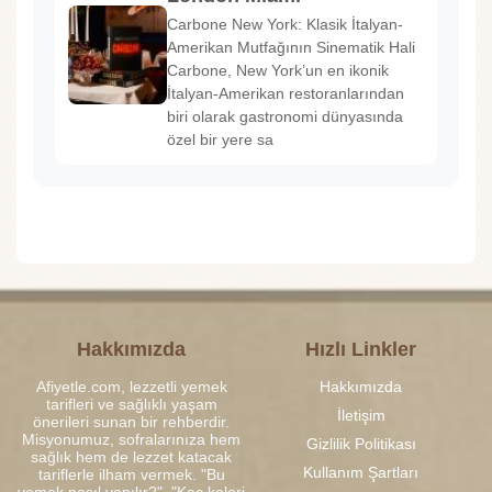
Carbone New York: Klasik İtalyan-
Amerikan Mutfağının Sinematik Hali
Carbone, New York’un en ikonik
İtalyan-Amerikan restoranlarından
biri olarak gastronomi dünyasında
özel bir yere sa
Hakkımızda
Hızlı Linkler
Afiyetle.com, lezzetli yemek
Hakkımızda
tarifleri ve sağlıklı yaşam
İletişim
önerileri sunan bir rehberdir.
Misyonumuz, sofralarınıza hem
Gizlilik Politikası
sağlık hem de lezzet katacak
Kullanım Şartları
tariflerle ilham vermek. "Bu
yemek nasıl yapılır?", "Kaç kalori