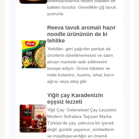
enfeksiyonlarına neden olabilen bir
bakteri türüdür. Genellikle çiğ tavuk,
yumurta
Reeva tavuk aromalı hazır
noodle ürününün de ki
tehlike
Yetkililer, geri çağrılan partiye ait
ürünlerin tüketilmemesini ve satın
alınan markete iade edilmesini
tavsiye ediyor. Ürünü tüketen ve
mide bulantısı, kusma, ishal, karın
ağrısı veya ateş gibi
Yiğit çay Karadenizin
eşşsiz lezzeti
Yiğit Çay: Geleneksel Çay Lezzetini
Modern Sofralara Taşıyan Marka
Türkiye’de çay, yalnızca bir içecek
değil; günlük yaşamın, sohbetlerin
ve misafirperverliğin en önemli