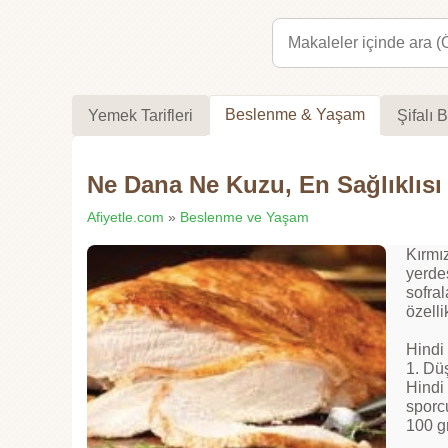
Beslenme & Yaşam
Yemek Tarifleri
Şifalı B
Ne Dana Ne Kuzu, En Sağlıklısı 
Afiyetle.com
»
Beslenme ve Yaşam
Kırmız
yerde
sofral
özelli
Hindi 
1. Dü
Hindi 
sporcu
100 g