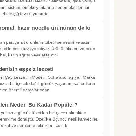
lmonella Tehlikesi Nedir? Salmonella, gıda yoluyla
irim sistemi enfeksiyonlarına neden olabilen bir
nellikle çiğ tavuk, yumurta
romalı hazır noodle ürününün de ki
rılan partiye ait ürünlerin tüketilmemesini ve satın
 edilmesini tavsiye ediyor. Ürünü tüketen ve mide
hal, karın ağrısı veya ateş gibi
denizin eşşsiz lezzeti
sel Çay Lezzetini Modern Sofralara Taşıyan Marka
nızca bir içecek değil; günlük yaşamın, sohbetlerin
in en önemli parçalarından
kleri Neden Bu Kadar Popüler?
 yalnızca günlük tüketilen bir içecek olmaktan
deneyime dönüştü. Özellikle üçüncü nesil kahveciler,
ltre kahve demleme teknikleri, cold b