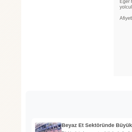
Eğer h
yolcul
Afiyet
Beyaz Et Sektöründe Büyü