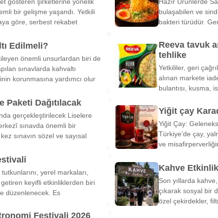
et gösteren şirketlerine yönelik
Hazır Ürünlerde Sa
li bir gelişme yaşandı. Yetkili
bulaşabilen ve sind
ya göre, serbest rekabet
bakteri türüdür. Ge
Reeva tavuk a
tı Edilmeli?
tehlike
ileyen önemli unsurlardan biri de
Yetkililer, geri çağ
pılan sınavlarda kahvaltı
alınan markete iade
inin korunmasına yardımcı olur
bulantısı, kusma, is
 Paketi Dağıtılacak
Yiğit çay Kara
nda gerçekleştirilecek Liselere
Yiğit Çay: Gelenek
rkezî sınavda önemli bir
Türkiye’de çay, yal
k kez sınavın sözel ve sayısal
ve misafirperverliğ
stivali
Kahve Etkinli
tutkunlarını, yerel markaları,
Son yıllarda kahve,
etiren keyifli etkinliklerden biri
çıkarak sosyal bir 
de düzenlenecek. Es
özel çekirdekler, fi
tronomi Festivali 2026