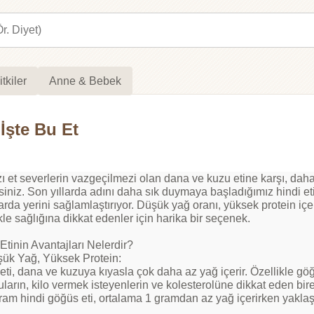
itkiler
Anne & Bebek
İşte Bu Et
ı et severlerin vazgeçilmezi olan dana ve kuzu etine karşı, daha s
siniz. Son yıllarda adını daha sık duymaya başladığımız hindi et
arda yerini sağlamlaştırıyor. Düşük yağ oranı, yüksek protein içer
kle sağlığına dikkat edenler için harika bir seçenek.
Etinin Avantajları Nelerdir?
şük Yağ, Yüksek Protein:
eti, dana ve kuzuya kıyasla çok daha az yağ içerir. Özellikle gö
ların, kilo vermek isteyenlerin ve kolesterolüne dikkat eden bireyl
ram hindi göğüs eti, ortalama 1 gramdan az yağ içerirken yaklaş