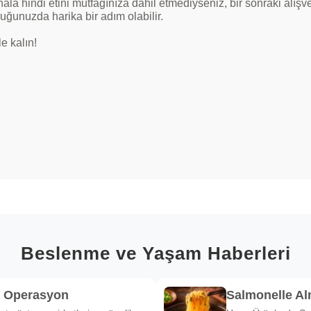
âlâ hindi etini mutfağınıza dahil etmediyseniz, bir sonraki alışve
uğunuzda harika bir adım olabilir.
le kalın!
Beslenme ve Yaşam Haberleri
k Operasyon
Salmonelle A