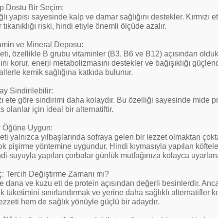
lp Dostu Bir Seçim:
lı yapısı sayesinde kalp ve damar sağlığını destekler. Kırmızı etin
tıkanıklığı riski, hindi etiyle önemli ölçüde azalır.
tamin ve Mineral Deposu:
eti, özellikle B grubu vitaminler (B3, B6 ve B12) açısından oldukç
ını korur, enerji metabolizmasını destekler ve bağışıklığı güçlend
llerle kemik sağlığına katkıda bulunur.
ay Sindirilebilir:
zı ete göre sindirimi daha kolaydır. Bu özelliği sayesinde mide 
 olanlar için ideal bir alternatiftir.
r Öğüne Uygun:
eti yalnızca yılbaşlarında sofraya gelen bir lezzet olmaktan çokta
k pişirme yöntemine uygundur. Hindi kıymasıyla yapılan köfteler, 
ndi suyuyla yapılan çorbalar günlük mutfağınıza kolayca uyarlana
: Tercih Değiştirme Zamanı mı?
e dana ve kuzu eti de protein açısından değerli besinlerdir. Anca
ık tüketimini sınırlandırmak ve yerine daha sağlıklı alternatifle
ezzeti hem de sağlık yönüyle güçlü bir adaydır.