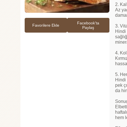
2. Ka
Az yağ
damar 
Facebook'ta
Favorilere Ekle
3. Vi
Paylaş
Hindi 
sağlığ
minera
4. Kol
Kırmı
hassas
5. He
Hindi 
pek ço
da hi
Sonuç
Elbett
haftal
hem l