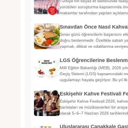
Türkiye'nin beyaz et sektöründe faaliy
yürütülen soruşturma kapsamında önem
makamlar tarafından yapılan açıklama
Sınavdan Önce Nasıl Kahval
Sınav günü öğrencilerin başarısını etk
doğru beslenmedir. Özellikle sabah ya
yapmak, dikkat ve odaklanma seviyes
LGS Öğrencilerine Beslenme
Millî Eğitim Bakanlığı (MEB), 2026 yılı
Geçiş Sistemi (LGS) kapsamındaki me
uygulamayı hayata geçiriyor. Bu yıl il
Eskişehir Kahve Festivali Fe
Eskişehir Kahve Festivali 2026, kahve 
baristaları ve müzikseverleri bir araya g
olarak 5–6–7 Haziran 2026 tarihlerin
Uluslararası Çanakkale Gas