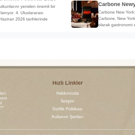
Carbone Newy
tkunlarını yeniden önemli bir
Carbone New York: 
anıyor. 4. Uluslararası
Carbone, New York’
Haziran 2026 tarihlerinde
olarak gastronomi 
Hızlı Linkler
leri
Hakkımızda
 hem
İletişim
l
r?"
Gizlilik Politikası
Kullanım Şartları