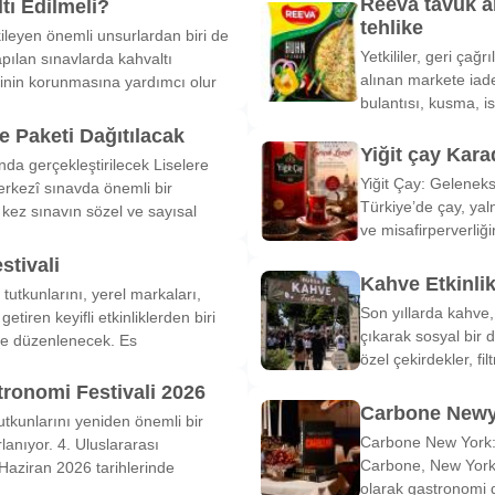
Reeva tavuk a
tı Edilmeli?
tehlike
ileyen önemli unsurlardan biri de
Yetkililer, geri çağ
pılan sınavlarda kahvaltı
alınan markete iade
inin korunmasına yardımcı olur
bulantısı, kusma, is
 Paketi Dağıtılacak
Yiğit çay Kara
nda gerçekleştirilecek Liselere
Yiğit Çay: Gelenek
rkezî sınavda önemli bir
Türkiye’de çay, yal
k kez sınavın sözel ve sayısal
ve misafirperverliğ
stivali
Kahve Etkinli
tutkunlarını, yerel markaları,
Son yıllarda kahve,
etiren keyifli etkinliklerden biri
çıkarak sosyal bir 
de düzenlenecek. Es
özel çekirdekler, fi
tronomi Festivali 2026
Carbone Newy
tkunlarını yeniden önemli bir
Carbone New York: 
anıyor. 4. Uluslararası
Carbone, New York’
Haziran 2026 tarihlerinde
olarak gastronomi 