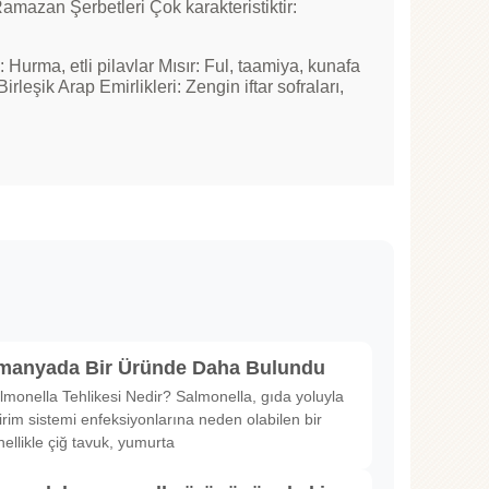
mazan Şerbetleri Çok karakteristiktir:
 Hurma, etli pilavlar Mısır: Ful, taamiya, kunafa
irleşik Arap Emirlikleri: Zengin iftar sofraları,
lmanyada Bir Üründe Daha Bulundu
lmonella Tehlikesi Nedir? Salmonella, gıda yoluyla
irim sistemi enfeksiyonlarına neden olabilen bir
nellikle çiğ tavuk, yumurta