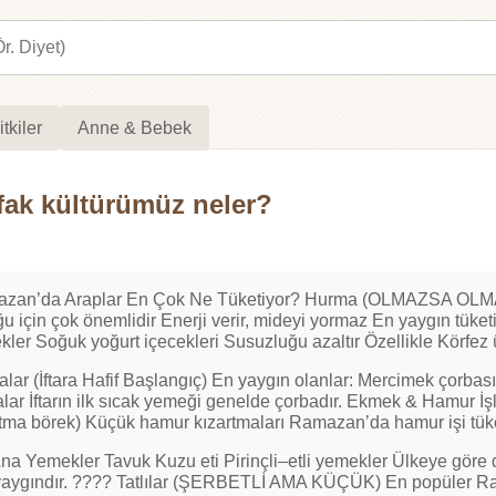
itkiler
Anne & Bebek
fak kültürümüz neler?
zan’da Araplar En Çok Ne Tüketiyor? Hurma (OLMAZSA OLMAZ) 
u için çok önemlidir Enerji verir, mideyi yormaz En yaygın tüke
kler Soğuk yoğurt içecekleri Susuzluğu azaltır Özellikle Körfez
lar (İftara Hafif Başlangıç) En yaygın olanlar: Mercimek çorbası 
lar İftarın ilk sıcak yemeği genelde çorbadır. Ekmek & Hamur İş
tma börek) Küçük hamur kızartmaları Ramazan’da hamur işi tüket
Ana Yemekler Tavuk Kuzu eti Pirinçli–etli yemekler Ülkeye göre 
yaygındır. ???? Tatlılar (ŞERBETLİ AMA KÜÇÜK) En popüler Rama