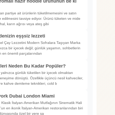
romalı hazır noodle ürününün de ki
rılan partiye ait ürünlerin tüketilmemesini ve satın
 edilmesini tavsiye ediyor. Ürünü tüketen ve mide
hal, karın ağrısı veya ateş gibi
denizin eşşsiz lezzeti
sel Çay Lezzetini Modern Sofralara Taşıyan Marka
nızca bir içecek değil; günlük yaşamın, sohbetlerin
in en önemli parçalarından
kleri Neden Bu Kadar Popüler?
 yalnızca günlük tüketilen bir içecek olmaktan
deneyime dönüştü. Özellikle üçüncü nesil kahveciler,
ltre kahve demleme teknikleri, cold b
ork Dubai London Miami
Klasik İtalyan-Amerikan Mutfağının Sinematik Hali
un en ikonik İtalyan-Amerikan restoranlarından biri
dünyasında özel bir yere sa