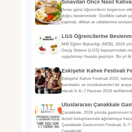
Sınavdan Önce Nasıl Kahval
Sınav günü öğrencilerin başarısını etk
doğru beslenmedir. Özellikle sabah ya
yapmak, dikkat ve odaklanma seviyes
LGS Öğrencilerine Beslenme
Millî Eğitim Bakanlığı (MEB), 2026 yılı
Geçiş Sistemi (LGS) kapsamındaki me
uygulamayı hayata geçiriyor. Bu yıl il
Eskişehir Kahve Festivali Fe
Eskişehir Kahve Festivali 2026, kahve 
baristaları ve müzikseverleri bir araya g
olarak 5–6–7 Haziran 2026 tarihlerin
Uluslararası Çanakkale Gas
Çanakkale, 2026 yılında gastronomi tu
lezzet buluşmasında ağırlamaya hazırl
Çanakkale Gastronomi Festivali, 6–7 
Çanakkale’