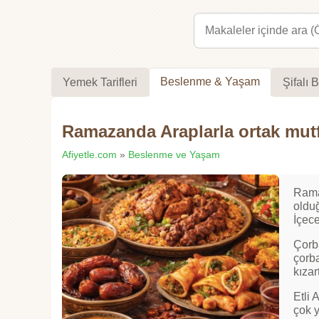
Beslenme & Yaşam
Yemek Tarifleri
Şifalı B
Ramazanda Araplarla ortak mut
Afiyetle.com
»
Beslenme ve Yaşam
Rama
olduğ
İçece
Çorba
çorba
kızar
Etli 
çok 