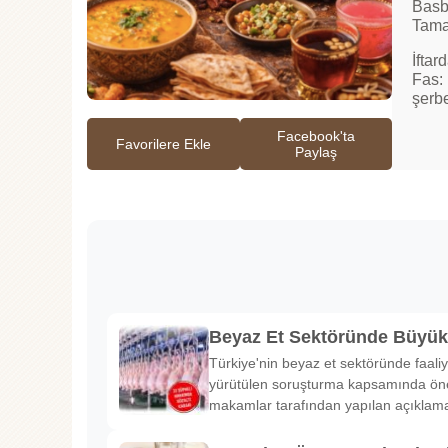
Basbo
Tamar
İftar
Fas: 
şerbe
Facebook'ta
Favorilere Ekle
Paylaş
Beyaz Et Sektöründe Büyü
Türkiye'nin beyaz et sektöründe faaliy
yürütülen soruşturma kapsamında önem
makamlar tarafından yapılan açıklama