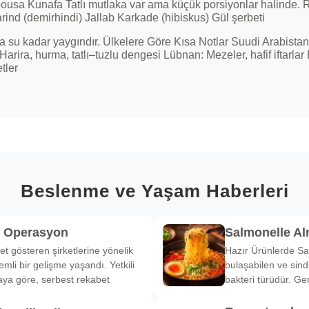
usa Kunafa Tatlı mutlaka var ama küçük porsiyonlar halinde. Ra
ind (demirhindi) Jallab Karkade (hibiskus) Gül şerbeti
da su kadar yaygındır. Ülkelere Göre Kısa Notlar Suudi Arabistan:
Harira, hurma, tatlı–tuzlu dengesi Lübnan: Mezeler, hafif iftarlar B
tler
Beslenme ve Yaşam Haberleri
k Operasyon
Salmonelle A
et gösteren şirketlerine yönelik
Hazır Ürünlerde Sa
li bir gelişme yaşandı. Yetkili
bulaşabilen ve sind
ya göre, serbest rekabet
bakteri türüdür. Ge