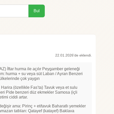
Bul
22.01.2026'de eklendi.
İftar hurma ile açılır Peygamber geleneği
tim: hurma + su veya süt Laban / Ayran Benzeri
 ülkelerinde çok yaygın
Harira (özellikle Fas’ta) Tavuk veya et sulu
leri Pide benzeri düz ekmekler Samosa (içli
imi ciddi artar.
değişir ama: Pirinç + et/tavuk Baharatlı yemekler
zan tatlıları: Qatayef (katayef) Baklava