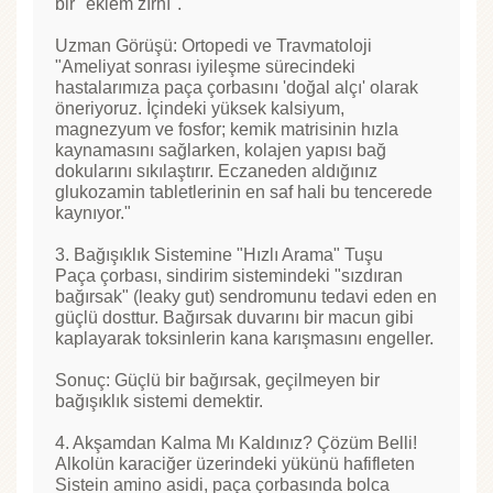
bir "eklem zırhı".
Uzman Görüşü: Ortopedi ve Travmatoloji
"Ameliyat sonrası iyileşme sürecindeki
hastalarımıza paça çorbasını 'doğal alçı' olarak
öneriyoruz. İçindeki yüksek kalsiyum,
magnezyum ve fosfor; kemik matrisinin hızla
kaynamasını sağlarken, kolajen yapısı bağ
dokularını sıkılaştırır. Eczaneden aldığınız
glukozamin tabletlerinin en saf hali bu tencerede
kaynıyor."
3. Bağışıklık Sistemine "Hızlı Arama" Tuşu
Paça çorbası, sindirim sistemindeki "sızdıran
bağırsak" (leaky gut) sendromunu tedavi eden en
güçlü dosttur. Bağırsak duvarını bir macun gibi
kaplayarak toksinlerin kana karışmasını engeller.
Sonuç: Güçlü bir bağırsak, geçilmeyen bir
bağışıklık sistemi demektir.
4. Akşamdan Kalma Mı Kaldınız? Çözüm Belli!
Alkolün karaciğer üzerindeki yükünü hafifleten
Sistein amino asidi, paça çorbasında bolca