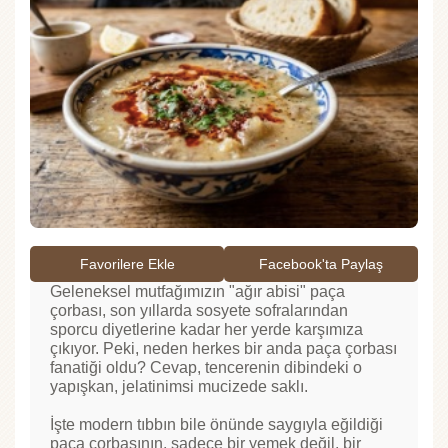
Favorilere Ekle
Facebook'ta Paylaş
Geleneksel mutfağımızın "ağır abisi" paça
çorbası, son yıllarda sosyete sofralarından
sporcu diyetlerine kadar her yerde karşımıza
çıkıyor. Peki, neden herkes bir anda paça çorbası
fanatiği oldu? Cevap, tencerenin dibindeki o
yapışkan, jelatinimsi mucizede saklı.
İşte modern tıbbın bile önünde saygıyla eğildiği
paça çorbasının, sadece bir yemek değil, bir