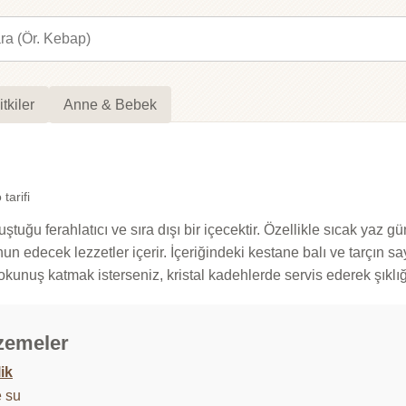
itkiler
Anne & Bebek
tarifi
tuğu ferahlatıcı ve sıra dışı bir içecektir. Özellikle sıcak yaz g
 edecek lezzetler içerir. İçeriğindeki kestane balı ve tarçın saye
okunuş katmak isterseniz, kristal kadehlerde servis ederek şıklığ
zemeler
lik
e su