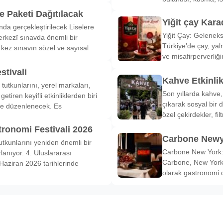
 Paketi Dağıtılacak
Yiğit çay Kara
nda gerçekleştirilecek Liselere
Yiğit Çay: Gelenek
rkezî sınavda önemli bir
Türkiye’de çay, yal
k kez sınavın sözel ve sayısal
ve misafirperverliğ
stivali
Kahve Etkinli
tutkunlarını, yerel markaları,
Son yıllarda kahve,
etiren keyifli etkinliklerden biri
çıkarak sosyal bir 
de düzenlenecek. Es
özel çekirdekler, fi
tronomi Festivali 2026
Carbone Newy
tkunlarını yeniden önemli bir
Carbone New York: 
anıyor. 4. Uluslararası
Carbone, New York’
Haziran 2026 tarihlerinde
olarak gastronomi 