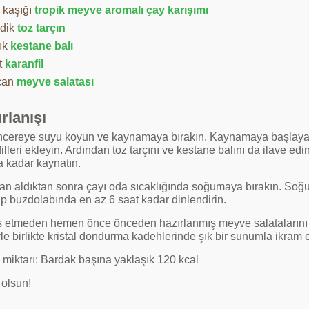
 kaşığı
tropik meyve aromalı çay karışımı
dik
toz tarçın
ık
kestane balı
t
karanfil
can
meyve salatası
rlanışı
encereye suyu koyun ve kaynamaya bırakın. Kaynamaya başlayan
illeri ekleyin. Ardından toz tarçını ve kestane balını da ilave ed
a kadar kaynatın.
an aldıktan sonra çayı oda sıcaklığında soğumaya bırakın. Soğuy
ıp buzdolabında en az 6 saat kadar dinlendirin.
s etmeden hemen önce önceden hazırlanmış meyve salatalarını ekl
e birlikte kristal dondurma kadehlerinde şık bir sunumla ikram e
i miktarı: Bardak başına yaklaşık 120 kcal
 olsun!