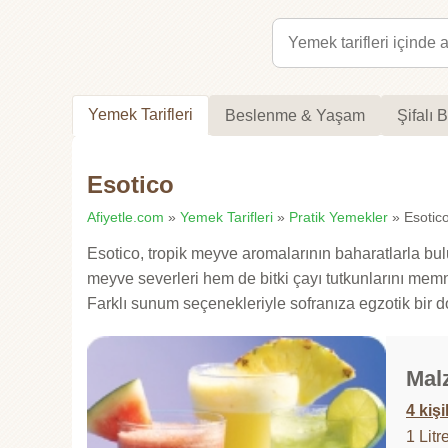
Yemek Tarifleri
Beslenme & Yaşam
Şifalı B
Esotico
Afiyetle.com
»
Yemek Tarifleri
»
Pratik Yemekler
» Esotico 
Esotico, tropik meyve aromalarının baharatlarla buluş
meyve severleri hem de bitki çayı tutkunlarını memnun
Farklı sunum seçenekleriyle sofranıza egzotik bir d
Mal
4 kişi
1 Litr