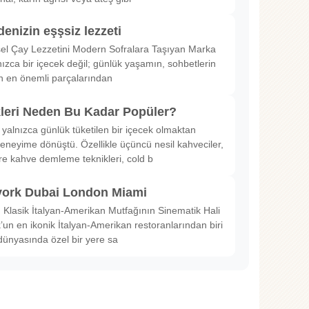
denizin eşşsiz lezzeti
sel Çay Lezzetini Modern Sofralara Taşıyan Marka
nızca bir içecek değil; günlük yaşamın, sohbetlerin
in en önemli parçalarından
kleri Neden Bu Kadar Popüler?
 yalnızca günlük tüketilen bir içecek olmaktan
deneyime dönüştü. Özellikle üçüncü nesil kahveciler,
ltre kahve demleme teknikleri, cold b
ork Dubai London Miami
Klasik İtalyan-Amerikan Mutfağının Sinematik Hali
un en ikonik İtalyan-Amerikan restoranlarından biri
dünyasında özel bir yere sa