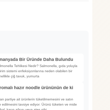
lmanyada Bir Üründe Daha Bulundu
lmonella Tehlikesi Nedir? Salmonella, gıda yoluyla
irim sistemi enfeksiyonlarına neden olabilen bir
nellikle çiğ tavuk, yumurta
romalı hazır noodle ürününün de ki
rılan partiye ait ürünlerin tüketilmemesini ve satın
 edilmesini tavsiye ediyor. Ürünü tüketen ve mide
hal, karın ağrısı veya ateş gibi