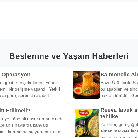
Beslenme ve Yaşam Haberleri
k Operasyon
Salmonelle A
et gösteren şirketlerine yönelik
Hazır Ürünlerde Sa
li bir gelişme yaşandı. Yetkili
bulaşabilen ve sind
ya göre, serbest rekabet
bakteri türüdür. Ge
Reeva tavuk a
tı Edilmeli?
tehlike
ileyen önemli unsurlardan biri de
Yetkililer, geri çağ
pılan sınavlarda kahvaltı
alınan markete iade
inin korunmasına yardımcı olur
bulantısı, kusma, is