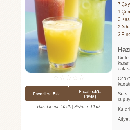
7 Çay
1 Çim
3 Kaş
2 Ade
2 Fin
Hazı
Bir t
karanf
dakik
☆
☆
☆
☆
☆
Ocakt
kapat
Facebook'ta
Favorilere Ekle
Servi
Paylaş
küpüyl
Hazırlanma: 10 dk | Pişirme: 10 dk
Kalor
Afiyet