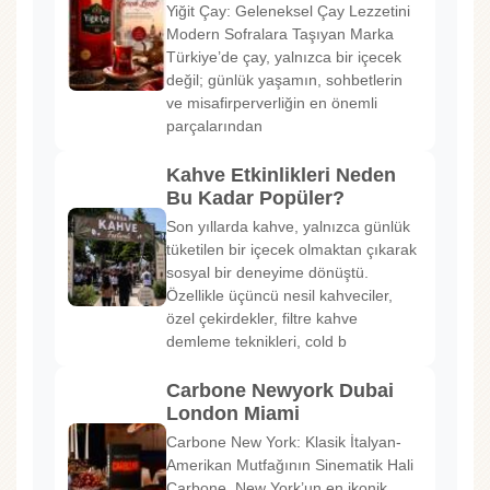
Yiğit Çay: Geleneksel Çay Lezzetini
Modern Sofralara Taşıyan Marka
Türkiye’de çay, yalnızca bir içecek
değil; günlük yaşamın, sohbetlerin
ve misafirperverliğin en önemli
parçalarından
Kahve Etkinlikleri Neden
Bu Kadar Popüler?
Son yıllarda kahve, yalnızca günlük
tüketilen bir içecek olmaktan çıkarak
sosyal bir deneyime dönüştü.
Özellikle üçüncü nesil kahveciler,
özel çekirdekler, filtre kahve
demleme teknikleri, cold b
Carbone Newyork Dubai
London Miami
Carbone New York: Klasik İtalyan-
Amerikan Mutfağının Sinematik Hali
Carbone, New York’un en ikonik