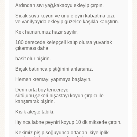
Ardından sıvı yağ,kakaoyu ekleyip çırpın.
Sıcak suyu koyun ve unu eleyin kabartma tozu
ve vanilyayıda ekleyip güzelce kaşıkla karıştırın.
Kek hamurumuz hazır sayılır.
180 derecede kelepçeli kalıp olursa yuvarlak
çıkarması daha
basit olur pişirin.
Bıçak batırınca piştiğinini anlarsınız.
Hemen kremayı yapmaya başlayın.
Derin orta boy tencereye
sütü,unu,şekeri,nişastayı koyun çırpıcı ile
karıştırarak pişirin.
Kısık ateşte tabiki.
Ilıyınca labne peyniri koyup 10 dk mikserle çırpın.
Kekimiz pişip soğuyunca ortadan ikiye iplik