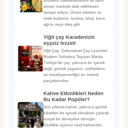
ürünlerin tüketilmemesini ve satın
alınan markete iade edilmesini
tavsiye ediyor. Ürünü tüketen ve
mide bulantısı, kusma, ishal, karın
ağrısı veya ateş gibi
Yiğit çay Karadenizin
eşşsiz lezzeti
Yiğit Çay: Geleneksel Çay Lezzetini
Modern Sofralara Taşıyan Marka
Türkiye’de çay, yalnızca bir içecek
değil; günlük yaşamın, sohbetlerin
ve misafirperverliğin en önemli
parçalarından
Kahve Etkinlikleri Neden
Bu Kadar Popüler?
Son yıllarda kahve, yalnızca günlük
tüketilen bir içecek olmaktan çıkarak
sosyal bir deneyime dönüştü.
Özellikle üçüncü nesil kahveciler,