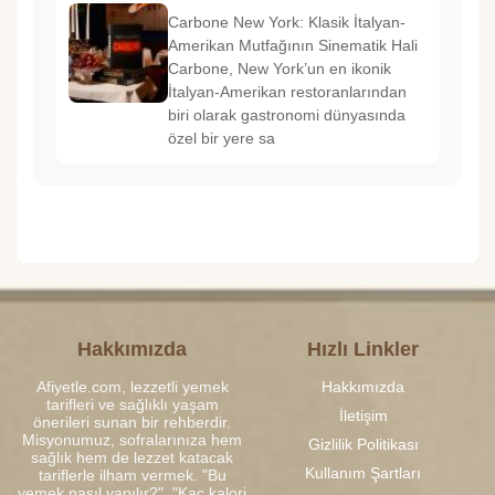
Carbone New York: Klasik İtalyan-
Amerikan Mutfağının Sinematik Hali
Carbone, New York’un en ikonik
İtalyan-Amerikan restoranlarından
biri olarak gastronomi dünyasında
özel bir yere sa
Hakkımızda
Hızlı Linkler
Afiyetle.com, lezzetli yemek
Hakkımızda
tarifleri ve sağlıklı yaşam
İletişim
önerileri sunan bir rehberdir.
Misyonumuz, sofralarınıza hem
Gizlilik Politikası
sağlık hem de lezzet katacak
Kullanım Şartları
tariflerle ilham vermek. "Bu
yemek nasıl yapılır?", "Kaç kalori