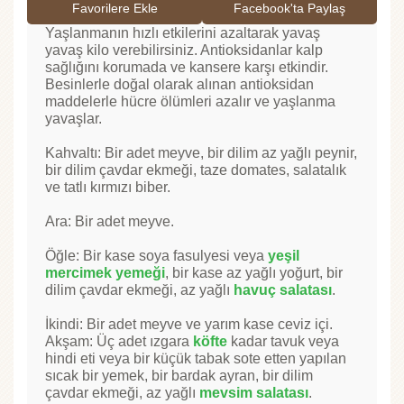
Favorilere Ekle
Facebook'ta Paylaş
Yaşlanmanın hızlı etkilerini azaltarak yavaş
yavaş kilo verebilirsiniz. Antioksidanlar kalp
sağlığını korumada ve kansere karşı etkindir.
Besinlerle doğal olarak alınan antioksidan
maddelerle hücre ölümleri azalır ve yaşlanma
yavaşlar.
Kahvaltı: Bir adet meyve, bir dilim az yağlı peynir,
bir dilim çavdar ekmeği, taze domates, salatalık
ve tatlı kırmızı biber.
Ara: Bir adet meyve.
Öğle: Bir kase soya fasulyesi veya
yeşil
mercimek yemeği
, bir kase az yağlı yoğurt, bir
dilim çavdar ekmeği, az yağlı
havuç salatası
.
İkindi: Bir adet meyve ve yarım kase ceviz içi.
Akşam: Üç adet ızgara
köfte
kadar tavuk veya
hindi eti veya bir küçük tabak sote etten yapılan
sıcak bir yemek, bir bardak ayran, bir dilim
çavdar ekmeği, az yağlı
mevsim salatası
.