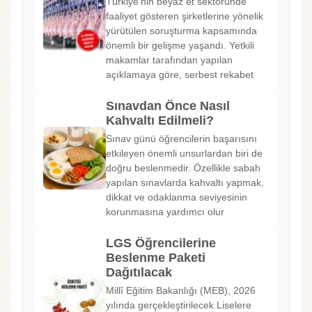
Türkiye'nin beyaz et sektöründe
faaliyet gösteren şirketlerine yönelik
yürütülen soruşturma kapsamında
önemli bir gelişme yaşandı. Yetkili
makamlar tarafından yapılan
açıklamaya göre, serbest rekabet
Sınavdan Önce Nasıl
Kahvaltı Edilmeli?
Sınav günü öğrencilerin başarısını
etkileyen önemli unsurlardan biri de
doğru beslenmedir. Özellikle sabah
yapılan sınavlarda kahvaltı yapmak,
dikkat ve odaklanma seviyesinin
korunmasına yardımcı olur
LGS Öğrencilerine
Beslenme Paketi
Dağıtılacak
Millî Eğitim Bakanlığı (MEB), 2026
yılında gerçekleştirilecek Liselere