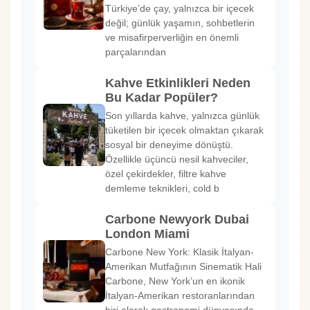
Türkiye’de çay, yalnızca bir içecek
değil; günlük yaşamın, sohbetlerin
ve misafirperverliğin en önemli
parçalarından
Kahve Etkinlikleri Neden
Bu Kadar Popüler?
Son yıllarda kahve, yalnızca günlük
tüketilen bir içecek olmaktan çıkarak
sosyal bir deneyime dönüştü.
Özellikle üçüncü nesil kahveciler,
özel çekirdekler, filtre kahve
demleme teknikleri, cold b
Carbone Newyork Dubai
London Miami
Carbone New York: Klasik İtalyan-
Amerikan Mutfağının Sinematik Hali
Carbone, New York’un en ikonik
İtalyan-Amerikan restoranlarından
biri olarak gastronomi dünyasında