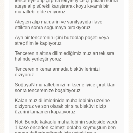
tencereye alıp çırpma teliyle iyice çırptıktan sonra
ateşe alıp sürekli karıştırarak koyu kıvamlı bir
muhallebi elde ediyoruz
Ateşten alıp margarin ve vanilyayıda ilave
ettikten sonra soğumaya bırakıyoruz
Ayrı bir tencerenin içini buzdolap poşeti veya
streç film le kaplıyoruz
Tencerenin altına dilimlediğimiz muzları tek sıra
halinde yerleştiriyoruz
Tencerenin kenarlarınada bisküvilerimizi
diziyoruz
SoğuyaN muhallebimizi mikserle iyice çırptıktan
sonra tenceremize boşaltıyoruz
Kalan muz dilimlerinide muhallebinin üzerine
diziyoruz ve son olarak bir sıra bisküvi dizip
üzerini tamamen kapatıyoruz
Not: Bende kakaolu muhallebinin sadeside vardı
1 kase önceden kalmıştı dolaba koymuştum ben