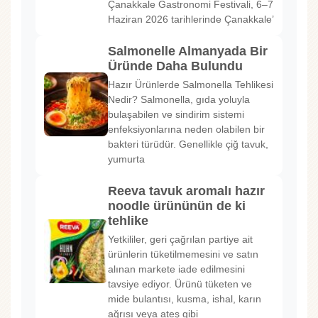
Çanakkale Gastronomi Festivali, 6–7
Haziran 2026 tarihlerinde Çanakkale’
Salmonelle Almanyada Bir
Üründe Daha Bulundu
Hazır Ürünlerde Salmonella Tehlikesi
Nedir? Salmonella, gıda yoluyla
bulaşabilen ve sindirim sistemi
enfeksiyonlarına neden olabilen bir
bakteri türüdür. Genellikle çiğ tavuk,
yumurta
Reeva tavuk aromalı hazır
noodle ürününün de ki
tehlike
Yetkililer, geri çağrılan partiye ait
ürünlerin tüketilmemesini ve satın
alınan markete iade edilmesini
tavsiye ediyor. Ürünü tüketen ve
mide bulantısı, kusma, ishal, karın
ağrısı veya ateş gibi