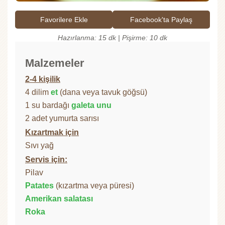
Favorilere Ekle
Facebook'ta Paylaş
Hazırlanma: 15 dk | Pişirme: 10 dk
Malzemeler
2-4 kişilik
4 dilim
et
(dana veya tavuk göğsü)
1 su bardağı
galeta unu
2 adet yumurta sarısı
Kızartmak için
Sıvı yağ
Servis için:
Pilav
Patates
(kızartma veya püresi)
Amerikan salatası
Roka