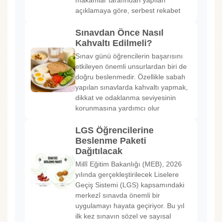
makamlar tarafından yapılan
açıklamaya göre, serbest rekabet
Sınavdan Önce Nasıl
Kahvaltı Edilmeli?
Sınav günü öğrencilerin başarısını
etkileyen önemli unsurlardan biri de
doğru beslenmedir. Özellikle sabah
yapılan sınavlarda kahvaltı yapmak,
dikkat ve odaklanma seviyesinin
korunmasına yardımcı olur
LGS Öğrencilerine
Beslenme Paketi
Dağıtılacak
Millî Eğitim Bakanlığı (MEB), 2026
yılında gerçekleştirilecek Liselere
Geçiş Sistemi (LGS) kapsamındaki
merkezî sınavda önemli bir
uygulamayı hayata geçiriyor. Bu yıl
ilk kez sınavın sözel ve sayısal