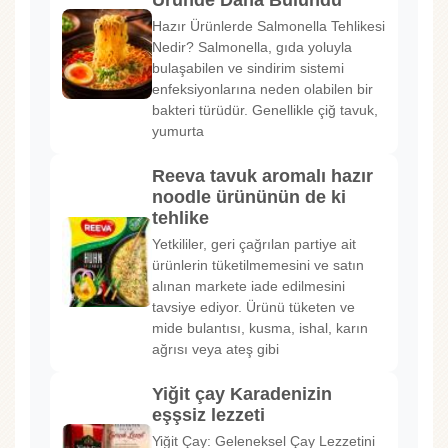
Üründe Daha Bulundu
Hazır Ürünlerde Salmonella Tehlikesi
Nedir? Salmonella, gıda yoluyla
bulaşabilen ve sindirim sistemi
enfeksiyonlarına neden olabilen bir
bakteri türüdür. Genellikle çiğ tavuk,
yumurta
Reeva tavuk aromalı hazır
noodle ürününün de ki
tehlike
Yetkililer, geri çağrılan partiye ait
ürünlerin tüketilmemesini ve satın
alınan markete iade edilmesini
tavsiye ediyor. Ürünü tüketen ve
mide bulantısı, kusma, ishal, karın
ağrısı veya ateş gibi
Yiğit çay Karadenizin
eşşsiz lezzeti
Yiğit Çay: Geleneksel Çay Lezzetini