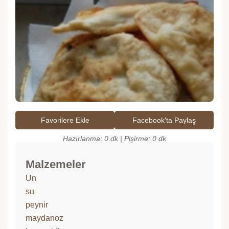
Favorilere Ekle
Facebook'ta Paylaş
Hazırlanma: 0 dk | Pişirme: 0 dk
Malzemeler
Un
su
peynir
maydanoz