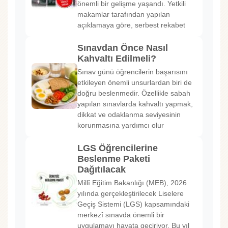
önemli bir gelişme yaşandı. Yetkili
makamlar tarafından yapılan
açıklamaya göre, serbest rekabet
Sınavdan Önce Nasıl
Kahvaltı Edilmeli?
Sınav günü öğrencilerin başarısını
etkileyen önemli unsurlardan biri de
doğru beslenmedir. Özellikle sabah
yapılan sınavlarda kahvaltı yapmak,
dikkat ve odaklanma seviyesinin
korunmasına yardımcı olur
LGS Öğrencilerine
Beslenme Paketi
Dağıtılacak
Millî Eğitim Bakanlığı (MEB), 2026
yılında gerçekleştirilecek Liselere
Geçiş Sistemi (LGS) kapsamındaki
merkezî sınavda önemli bir
uygulamayı hayata geçiriyor. Bu yıl