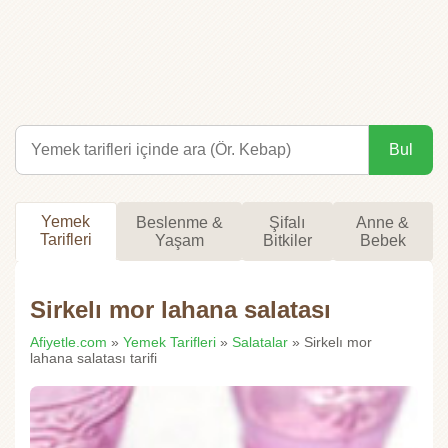
Bul
Yemek
Beslenme &
Şifalı
Anne &
Tarifleri
Yaşam
Bitkiler
Bebek
Sirkelı mor lahana salatası
Afiyetle.com
»
Yemek Tarifleri
»
Salatalar
» Sirkelı mor
lahana salatası tarifi