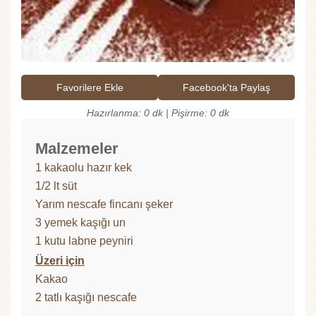
Favorilere Ekle
Facebook'ta Paylaş
Hazırlanma: 0 dk | Pişirme: 0 dk
Malzemeler
1 kakaolu hazır kek
1/2 lt süt
Yarım nescafe fincanı şeker
3 yemek kaşığı un
1 kutu labne peyniri
Üzeri için
Kakao
2 tatlı kaşığı nescafe