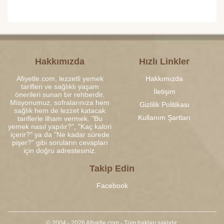
Hakkımızda
Hızlı Linkler
Afiyetle.com, lezzetli yemek
Hakkımızda
tarifleri ve sağlıklı yaşam
İletişim
önerileri sunan bir rehberdir.
Misyonumuz, sofralarınıza hem
Gizlilik Politikası
sağlık hem de lezzet katacak
Kullanım Şartları
tariflerle ilham vermek. "Bu
yemek nasıl yapılır?", "Kaç kalori
içerir?" ya da "Ne kadar sürede
pişer?" gibi soruların cevapları
için doğru adrestesiniz.
Takip Edin
Facebook
© 2004 - 2026 Afiyetle.com - Tüm hakları saklıdır.