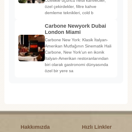
Özellikle üçüncü nesil kahveciler,
özel çekirdekler, filtre kahve
demleme teknikleri, cold b
Carbone Newyork Dubai
London Miami
Carbone New York: Klasik İtalyan-
Amerikan Mutfağının Sinematik Hali
Carbone, New York’un en ikonik
İtalyan-Amerikan restoranlarından
biri olarak gastronomi dünyasında
özel bir yere sa
Hakkımızda
Hızlı Linkler