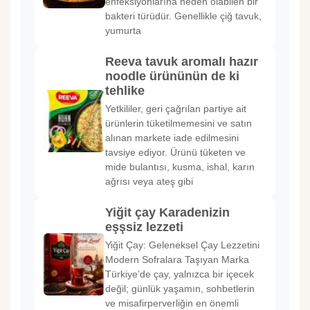
enfeksiyonlarına neden olabilen bir
bakteri türüdür. Genellikle çiğ tavuk,
yumurta
Reeva tavuk aromalı hazır
noodle ürününün de ki
tehlike
Yetkililer, geri çağrılan partiye ait
ürünlerin tüketilmemesini ve satın
alınan markete iade edilmesini
tavsiye ediyor. Ürünü tüketen ve
mide bulantısı, kusma, ishal, karın
ağrısı veya ateş gibi
Yiğit çay Karadenizin
eşşsiz lezzeti
Yiğit Çay: Geleneksel Çay Lezzetini
Modern Sofralara Taşıyan Marka
Türkiye’de çay, yalnızca bir içecek
değil; günlük yaşamın, sohbetlerin
ve misafirperverliğin en önemli