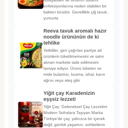
bulaşabilen ve sindirim sistemi
enfeksiyonlarına neden olabilen bir
bakteri türüdür. Genellikle çiğ tavuk,
yumurta
Reeva tavuk aromalı hazır
noodle ürününün de ki
tehlike
Yetkililer, geri çağrılan partiye ait
ürünlerin tüketilmemesini ve satın
alınan markete iade edilmesini
tavsiye ediyor. Ürünü tüketen ve
mide bulantısı, kusma, ishal, karın
ağrısı veya ateş gibi
Yiğit çay Karadenizin
eşşsiz lezzeti
Yiğit Çay: Geleneksel Çay Lezzetini
Modern Sofralara Taşıyan Marka
Türkiye’de çay, yalnızca bir içecek
değil; günlük yaşamın, sohbetlerin