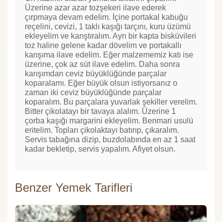
Üzerine azar azar tozşekeri ilave ederek
çırpmaya devam edelim. İçine portakal kabuğu
reçelini, cevizi, 1 taklı kaşığı tarçını, kuru üzümü
ekleyelim ve karıştıralım. Ayrı bir kapta bisküvileri
toz haline gelene kadar dövelim ve portakallı
karışıma ilave edelim. Eğer malzememiz katı ise
üzerine, çok az süt ilave edelim. Daha sonra
karışımdan ceviz büyüklüğünde parçalar
koparalamı. Eğer büyük olsun istiyorsanız o
zaman iki ceviz büyüklüğünde parçalar
koparalım. Bu parçalara yuvarlak şekiller verelim.
Bitter çikolatayı bir tavaya alalım. Üzerine 1
çorba kaşığı margarini ekleyelim. Benmari usulü
eritelim. Topları çikolaktayı batırıp, çıkaralım.
Servis tabağına dizip, buzdolabında en az 1 saat
kadar bekletip, servis yapalım. Afiyet olsun.
Benzer Yemek Tarifleri