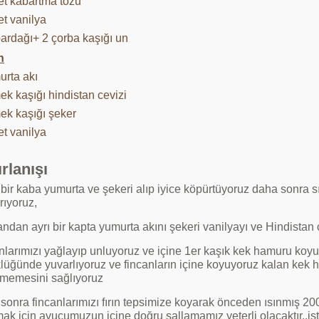
et kabartma tozu
et vanilya
bardağı+ 2 çorba kaşığı un
n
urta akı
ek kaşığı hindistan cevizi
ek kaşığı şeker
et vanilya
rlanışı
 bir kaba yumurta ve şekeri alıp iyice köpürtüyoruz daha sonra 
ırıyoruz,
ndan ayrı bir kapta yumurta akını şekeri vanilyayı ve Hindistan c
nlarımızı yağlayıp unluyoruz ve içine 1er kaşık kek hamuru koyu
lüğünde yuvarlıyoruz ve fincanların içine koyuyoruz kalan kek 
memesini sağlıyoruz
onra fincanlarımızı fırın tepsimize koyarak önceden ısınmış 200 
ak için avucumuzun içine doğru sallamamız yeterli olacaktır..iste