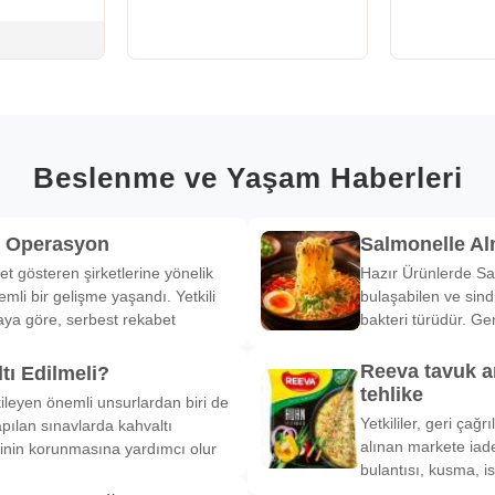
Beslenme ve Yaşam Haberleri
k Operasyon
Salmonelle A
et gösteren şirketlerine yönelik
Hazır Ürünlerde Sa
li bir gelişme yaşandı. Yetkili
bulaşabilen ve sind
ya göre, serbest rekabet
bakteri türüdür. Ge
Reeva tavuk a
tı Edilmeli?
tehlike
ileyen önemli unsurlardan biri de
Yetkililer, geri çağ
pılan sınavlarda kahvaltı
alınan markete iade
inin korunmasına yardımcı olur
bulantısı, kusma, is