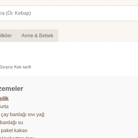
itkiler
Anne & Bebek
ürpriz Kek tarifi
zemeler
şilik
urta
 çay bardağı sıvı yağ
 bardağı su
 paket kakao