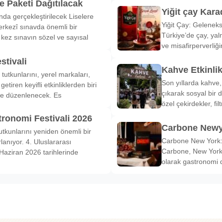
 Paketi Dağıtılacak
Yiğit çay Kara
nda gerçekleştirilecek Liselere
Yiğit Çay: Gelenek
rkezî sınavda önemli bir
Türkiye’de çay, yal
k kez sınavın sözel ve sayısal
ve misafirperverliğ
stivali
Kahve Etkinli
tutkunlarını, yerel markaları,
Son yıllarda kahve,
etiren keyifli etkinliklerden biri
çıkarak sosyal bir 
de düzenlenecek. Es
özel çekirdekler, fi
tronomi Festivali 2026
Carbone Newy
tkunlarını yeniden önemli bir
Carbone New York: 
anıyor. 4. Uluslararası
Carbone, New York’
Haziran 2026 tarihlerinde
olarak gastronomi 