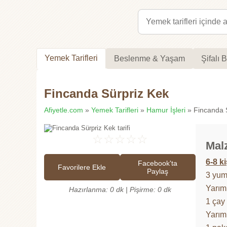
Yemek Tarifleri
Beslenme & Yaşam
Şifalı B
Fincanda Sürpriz Kek
Afiyetle.com
»
Yemek Tarifleri
»
Hamur İşleri
» Fincanda S
☆
☆
☆
☆
☆
Mal
6-8 ki
Facebook'ta
Favorilere Ekle
Paylaş
3 yum
Yarım
Hazırlanma: 0 dk | Pişirme: 0 dk
1 çay
Yarım