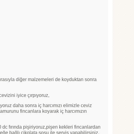
sırasıyla diğer malzemeleri de koyduktan sonra
evizini iyice çırpıyoruz,
yoruz daha sonra iç harcımızı elimizle ceviz
hamurunu fincanlara koyarak iç harcımızın
dc fırında pişiriyoruz,pişen kekleri fincanlardan
ğe bağlı çikolata sosu ile servis yapabilirsiniz.