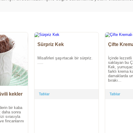
Sürpriz Kek
Çifte Krema
Misafirleri şaşırtacak bir sürpriz.
İçinde lezzetli 
.....
saklayan bu Çi
Kek, yumuşacı
farklı krema k
damaklarda unu
bırakı...
vili kekler
Tatlılar
Tatlılar
erin bir kaba
uz daha sonra
zi sırasıyla
ve fincanlarını