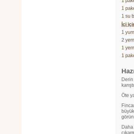
1 pak
1 pak
1 su 
İçi içi
1 yum
2 yem
1 yem
1 pak
Hazı
Derin
karışt
Öte ya
Finca
büyük
görün
Daha s
çıkarm