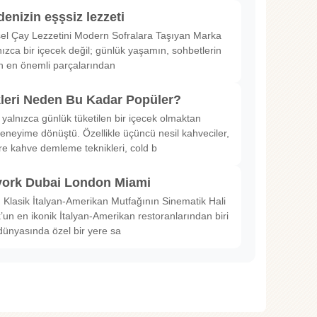
denizin eşşsiz lezzeti
sel Çay Lezzetini Modern Sofralara Taşıyan Marka
nızca bir içecek değil; günlük yaşamın, sohbetlerin
in en önemli parçalarından
kleri Neden Bu Kadar Popüler?
 yalnızca günlük tüketilen bir içecek olmaktan
deneyime dönüştü. Özellikle üçüncü nesil kahveciler,
ltre kahve demleme teknikleri, cold b
ork Dubai London Miami
Klasik İtalyan-Amerikan Mutfağının Sinematik Hali
un en ikonik İtalyan-Amerikan restoranlarından biri
dünyasında özel bir yere sa