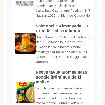
buluşmasında ağırlamaya
hazırlanıyor. 4. Uluslararası
Çanakkale Gastronomi Festivali, 6–7
Haziran 2026 tarihlerinde Çanakkale’
Salmonelle Almanyada Bir
Üründe Daha Bulundu
Hazır Ürünlerde Salmonella Tehlikesi
Nedir? Salmonella, gıda yoluyla
bulaşabilen ve sindirim sistemi
enfeksiyonlarına neden olabilen bir
bakteri türüdür. Genellikle çiğ tavuk,
yumurta
Reeva tavuk aromalı hazır
noodle ürününün de ki
tehlike
Yetkililer, geri çağrılan partiye ait
ürünlerin tüketilmemesini ve satın
alınan markete iade edilmesini
tavsiye ediyor. Ürünü tüketen ve