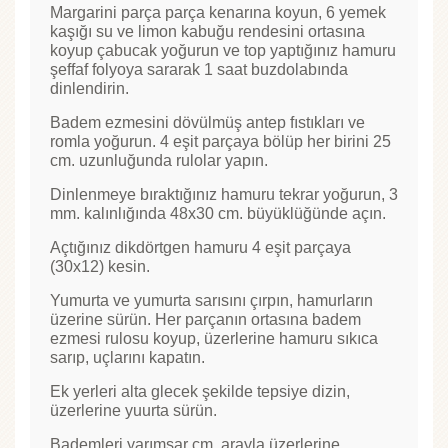
Margarini parça parça kenarına koyun, 6 yemek
kaşığı su ve limon kabuğu rendesini ortasına
koyup çabucak yoğurun ve top yaptığınız hamuru
şeffaf folyoya sararak 1 saat buzdolabında
dinlendirin.
Badem ezmesini dövülmüş antep fıstıkları ve
romla yoğurun. 4 eşit parçaya bölüp her birini 25
cm. uzunluğunda rulolar yapın.
Dinlenmeye bıraktığınız hamuru tekrar yoğurun, 3
mm. kalınlığında 48x30 cm. büyüklüğünde açın.
Açtığınız dikdörtgen hamuru 4 eşit parçaya
(30x12) kesin.
Yumurta ve yumurta sarısını çırpın, hamurların
üzerine sürün. Her parçanın ortasına badem
ezmesi rulosu koyup, üzerlerine hamuru sıkıca
sarıp, uçlarını kapatın.
Ek yerleri alta glecek şekilde tepsiye dizin,
üzerlerine yuurta sürün.
Bademleri yarımşar cm. arayla üzerlerine