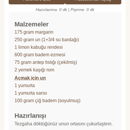
Hazırlanma: 0 dk | Pişirme: 0 dk
Malzemeler
175 gram margarin
250 gram un (1+3/4 su bardağı)
1 limon kabuğu rendesi
600 gram badem ezmesi
75 gram antep fıstığı (çekilmiş)
2 yemek kaşığı rom
Açmak için un
1 yumurta
1 yumurta sarısı
100 gram çiğ badem (soyulmuş)
Hazırlanışı
Tezgaha döktüğünüz unun ortasını çukurlaştırın.