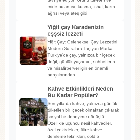
tavsiye ediyor. Ürünü tüketen ve
mide bulantısı, kusma, ishal, karın
ağrısı veya ateş gibi
Yiğit çay Karadenizin
eşşsiz lezzeti
Yiğit Çay: Geleneksel Çay Lezzetini
Modern Sofralara Taşıyan Marka
Türkiye’de çay, yalnızca bir içecek
değil; günlük yaşamın, sohbetlerin
ve misafirperverliğin en önemli
parçalarından
Kahve Etkinlikleri Neden
Bu Kadar Popüler?
Son yıllarda kahve, yalnızca günlük
tüketilen bir içecek olmaktan çıkarak
sosyal bir deneyime dönüştü.
Özellikle üçüncü nesil kahveciler,
özel çekirdekler, filtre kahve
demleme teknikleri, cold b