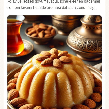
kolay ve lezzeti doyumsuzdur. İçine eklenen bademler
ile hem kıvamı hem de aroması daha da zenginleşir.