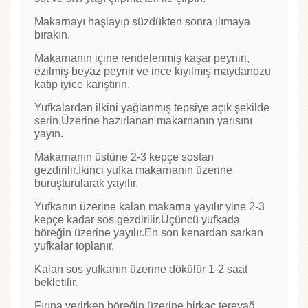
Makarnayı haşlayıp süzdükten sonra ılımaya
bırakın.
Makarnanın içine rendelenmiş kaşar peyniri,
ezilmiş beyaz peynir ve ince kıyılmış maydanozu
katıp iyice karıştırın.
Yufkalardan ilkini yağlanmış tepsiye açık şekilde
serin.Üzerine hazırlanan makarnanın yarısını
yayın.
Makarnanın üstüne 2-3 kepçe sostan
gezdirilir.İkinci yufka makarnanın üzerine
buruşturularak yayılır.
Yufkanın üzerine kalan makarna yayılır yine 2-3
kepçe kadar sos gezdirilir.Üçüncü yufkada
böreğin üzerine yayılır.En son kenardan sarkan
yufkalar toplanır.
Kalan sos yufkanın üzerine dökülür 1-2 saat
bekletilir.
Fırına verirken böreğin üzerine birkaç tereyağ