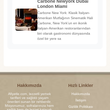
Carbone Newyork Dubai
London Miami
Carbone New York: Klasik İtalyan-
Amerikan Mutfağının Sinematik Hali
Carbone, New York’un en ikonik
İtalyan-Amerikan restoranlarından
biri olarak gastronomi dünyasında
özel bir yere sa
Hakkımızda
Hızlı Linkler
Afiyetle.com, lezzetli yemek
Hakkımızda
tarifleri ve sağlıklı yaşam
İletişim
önerileri sunan bir rehberdir.
Misyonumuz, sofralarınıza hem
Gizlilik Politikası
sağlık hem de lezzet katacak