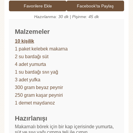
Favorilere Ekle
Facebook'ta Paylaş
Hazırlanma: 30 dk | Pişirme: 45 dk
Malzemeler
10 kişilik
1 paket kelebek makarna
2 su bardağı süt
4 adet yumurta
1 su bardağı sıvı yağ
3 adet yufka
300 gram beyaz peynir
250 gram kaşar peyniri
1 demet maydanoz
Hazırlanışı
Makarnalı börek için bir kap içerisinde yumurta,
süt ve sıvı yağı çırpma teli ile çırpın.