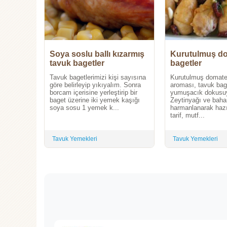
Soya soslu ballı kızarmış
Kurutulmuş do
tavuk bagetler
bagetler
Tavuk bagetlerimizi kişi sayısına
Kurutulmuş domate
göre belirleyip yıkıyalım. Sonra
aroması, tavuk bage
borcam içerisine yerleştirip bir
yumuşacık dokusuy
baget üzerine iki yemek kaşığı
Zeytinyağı ve bahar
soya sosu 1 yemek k...
harmanlanarak hazı
tarif, mutf...
Tavuk Yemekleri
Tavuk Yemekleri