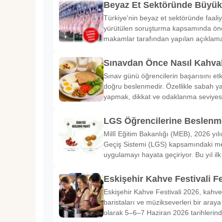
Beyaz Et Sektöründe Büyü
Türkiye'nin beyaz et sektöründe faaliy
yürütülen soruşturma kapsamında önem
makamlar tarafından yapılan açıklama
Sınavdan Önce Nasıl Kahval
Sınav günü öğrencilerin başarısını etk
doğru beslenmedir. Özellikle sabah ya
yapmak, dikkat ve odaklanma seviyes
LGS Öğrencilerine Beslenme
Millî Eğitim Bakanlığı (MEB), 2026 yılı
Geçiş Sistemi (LGS) kapsamındaki me
uygulamayı hayata geçiriyor. Bu yıl il
Eskişehir Kahve Festivali Fe
Eskişehir Kahve Festivali 2026, kahve 
baristaları ve müzikseverleri bir araya g
olarak 5–6–7 Haziran 2026 tarihlerin