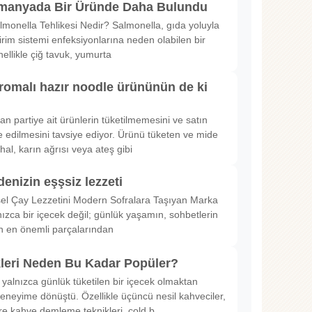
lmanyada Bir Üründe Daha Bulundu
lmonella Tehlikesi Nedir? Salmonella, gıda yoluyla
irim sistemi enfeksiyonlarına neden olabilen bir
nellikle çiğ tavuk, yumurta
romalı hazır noodle ürününün de ki
rılan partiye ait ürünlerin tüketilmemesini ve satın
 edilmesini tavsiye ediyor. Ürünü tüketen ve mide
hal, karın ağrısı veya ateş gibi
denizin eşşsiz lezzeti
sel Çay Lezzetini Modern Sofralara Taşıyan Marka
nızca bir içecek değil; günlük yaşamın, sohbetlerin
in en önemli parçalarından
kleri Neden Bu Kadar Popüler?
 yalnızca günlük tüketilen bir içecek olmaktan
deneyime dönüştü. Özellikle üçüncü nesil kahveciler,
ltre kahve demleme teknikleri, cold b