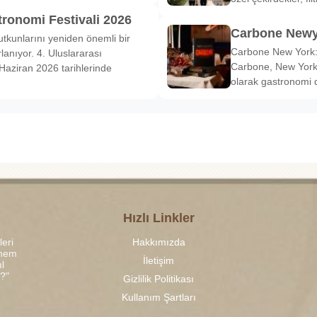
tronomi Festivali 2026
Carbone Newy
tkunlarını yeniden önemli bir
Carbone New York: 
anıyor. 4. Uluslararası
Carbone, New York’
Haziran 2026 tarihlerinde
olarak gastronomi 
Hızlı Linkler
leri
Hakkımızda
 hem
İletişim
l
r?"
Gizlilik Politikası
Kullanım Şartları