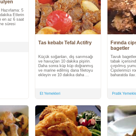
Julyen
r. Hazırlama: 5
dakika Etlerin
n en az 6 saat
me süresi
Tas kebabı Tefal Actifry
Fırında cip
bagetler
Küçük soğanları, diş sarımsağı
Tavuk bagetler
ve havuçları 10 dakika pişirin.
tabak içerisin
Daha sonra küp küp doğranmış
çırpılmış yumu
ve marine edilmiş dana filetoyu
Cipslerimizi r
ekleyin ve 10 dakika daha ...
baharatda ilav.
Et Yemekleri
Pratik Yemekl