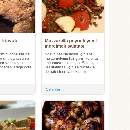
sli tavuk
Mozzarella peynirli yeşil
mercimek salatası
imizi öncelikle bir
Sosun hazırlanması için sos
de una daha sonra
malzemelerini karıştırın ve biraz
rtaya bulayın.
soğumasını bekleyin. Salatayı
ondadan isteğe göre
hazırlanması için se öncelikle
..
domateslerin kabuklarını...
er
Salatalar