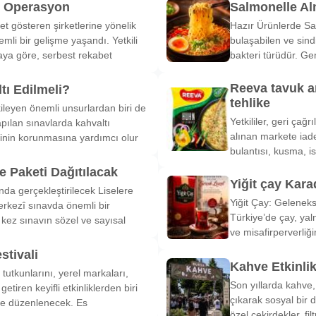
k Operasyon
Salmonelle A
et gösteren şirketlerine yönelik
Hazır Ürünlerde Sa
li bir gelişme yaşandı. Yetkili
bulaşabilen ve sind
ya göre, serbest rekabet
bakteri türüdür. Ge
Reeva tavuk a
tı Edilmeli?
tehlike
ileyen önemli unsurlardan biri de
Yetkililer, geri çağ
pılan sınavlarda kahvaltı
alınan markete iade
inin korunmasına yardımcı olur
bulantısı, kusma, is
 Paketi Dağıtılacak
Yiğit çay Kara
nda gerçekleştirilecek Liselere
Yiğit Çay: Gelenek
rkezî sınavda önemli bir
Türkiye’de çay, yal
k kez sınavın sözel ve sayısal
ve misafirperverliğ
stivali
Kahve Etkinli
tutkunlarını, yerel markaları,
Son yıllarda kahve,
etiren keyifli etkinliklerden biri
çıkarak sosyal bir 
de düzenlenecek. Es
özel çekirdekler, fi