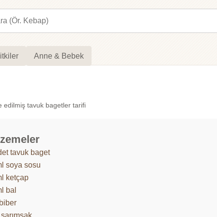
itkiler
Anne & Bebek
edilmiş tavuk bagetler tarifi
zemeler
det tavuk baget
l soya sosu
l ketçap
l bal
biber
ş sarımsak