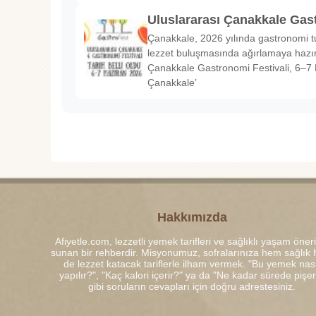
Uluslararası Çanakkale Gas
Çanakkale, 2026 yılında gastronomi tu
lezzet buluşmasında ağırlamaya hazırl
Çanakkale Gastronomi Festivali, 6–7 
Çanakkale’
Hakkımızda
Afiyetle.com, lezzetli yemek tarifleri ve sağlıklı yaşam öneri
sunan bir rehberdir. Misyonumuz, sofralarınıza hem sağlık
de lezzet katacak tariflerle ilham vermek. "Bu yemek nası
yapılır?", "Kaç kalori içerir?" ya da "Ne kadar sürede pişe
gibi soruların cevapları için doğru adrestesiniz.