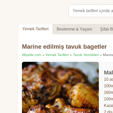
Yemek Tarifleri
Beslenme & Yaşam
Şifalı B
Marine edilmiş tavuk bagetler
Afiyetle.com
»
Yemek Tarifleri
»
Tavuk Yemekleri
» Marine 
Mal
10 a
100m
160m
100m
Kara
2 di