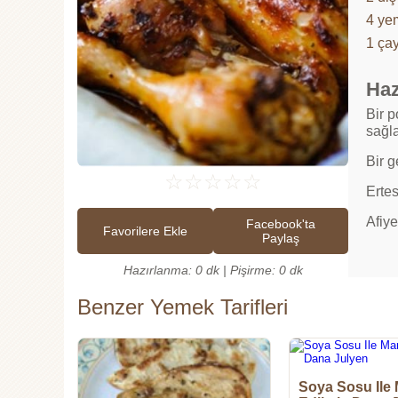
4 ye
1 çay
Haz
Bir p
sağla
Bir 
☆
☆
☆
☆
☆
Ertes
Afiye
Facebook'ta
Favorilere Ekle
Paylaş
Hazırlanma: 0 dk | Pişirme: 0 dk
Benzer Yemek Tarifleri
Soya Sosu Ile 