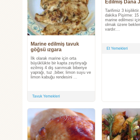
Edilmiş Dana 
Tarifimiz 3 kişilikti
dakika Pişirme: 15 
marine edilmesi içi
olmak üzere bekle
vardır....
Marine edilmiş tavuk
Et Yemekleri
göğsü ızgara
İlk olarak marine için orta
büyüklükte bir kapta zeytinyağı
ezilmiş 4 diş sarımsak biberiye
yaprağı, tuz ,biber, limon suyu ve
limon kabuğu rendesini ...
Tavuk Yemekleri