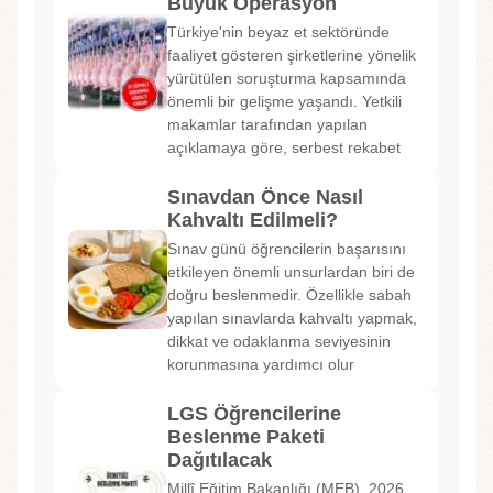
Büyük Operasyon
Türkiye'nin beyaz et sektöründe
faaliyet gösteren şirketlerine yönelik
yürütülen soruşturma kapsamında
önemli bir gelişme yaşandı. Yetkili
makamlar tarafından yapılan
açıklamaya göre, serbest rekabet
Sınavdan Önce Nasıl
Kahvaltı Edilmeli?
Sınav günü öğrencilerin başarısını
etkileyen önemli unsurlardan biri de
doğru beslenmedir. Özellikle sabah
yapılan sınavlarda kahvaltı yapmak,
dikkat ve odaklanma seviyesinin
korunmasına yardımcı olur
LGS Öğrencilerine
Beslenme Paketi
Dağıtılacak
Millî Eğitim Bakanlığı (MEB), 2026