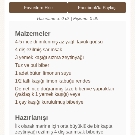
Favorilere Ekle
Facebook'ta Paylaş
Hazırlanma: 0 dk | Pişirme: 0 dk
Malzemeler
4-5 ince dilimlenmiş az yağlı tavuk göğsü
4 diş ezilmiş sarımsak
3 yemek kaşığı sızma zeytinyağı
Tuz ve pul biber
1 adet bütün limonun suyu
1/2 tatlı kaşığı limon kabuğu rendesi
Demet ince doğranmış taze biberiye yaprakları
(yaklaşık 1 yemek kaşığı) veya
1 çay kaşığı kurutulmuş biberiye
Hazırlanışı
İlk olarak marine için orta büyüklükte bir kapta
zeytinyağı ezilmiş 4 diş sarımsak biberiye