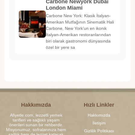
Carbone Newyork Dubai
London Miami
Carbone New York: Klasik İtalyan-
Amerikan Mutfağının Sinematik Hali
Carbone, New York’un en ikonik
İtalyan-Amerikan restoranlarından
biri olarak gastronomi dünyasında
özel bir yere sa
Hakkımızda
Hızlı Linkler
Afiyetle.com, lezzetli yemek
Hakkımızda
tarifleri ve sağlıklı yaşam
İletişim
önerileri sunan bir rehberdir.
Misyonumuz, sofralarınıza hem
Gizlilik Politikası
sağlık hem de lezzet katacak