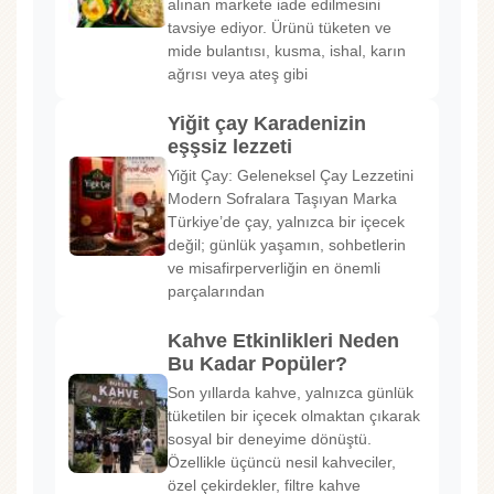
alınan markete iade edilmesini
tavsiye ediyor. Ürünü tüketen ve
mide bulantısı, kusma, ishal, karın
ağrısı veya ateş gibi
Yiğit çay Karadenizin
eşşsiz lezzeti
Yiğit Çay: Geleneksel Çay Lezzetini
Modern Sofralara Taşıyan Marka
Türkiye’de çay, yalnızca bir içecek
değil; günlük yaşamın, sohbetlerin
ve misafirperverliğin en önemli
parçalarından
Kahve Etkinlikleri Neden
Bu Kadar Popüler?
Son yıllarda kahve, yalnızca günlük
tüketilen bir içecek olmaktan çıkarak
sosyal bir deneyime dönüştü.
Özellikle üçüncü nesil kahveciler,
özel çekirdekler, filtre kahve