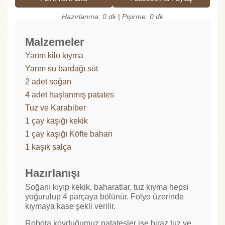
Hazırlanma: 0 dk | Pişirme: 0 dk
Malzemeler
Yarım kilo kıyma
Yarım su bardağı süt
2 adet soğan
4 adet haşlanmış patates
Tuz ve Karabiber
1 çay kaşığı kekik
1 çay kaşığı Köfte baharı
1 kaşık salça
Hazırlanışı
Soğanı kıyıp kekik, baharatlar, tuz kıyma hepsi
yoğurulup 4 parçaya bölünür. Folyo üzerinde
kıymaya kase şekli verilir.
Robota koyduğumuz patatesler ise biraz tuz ve