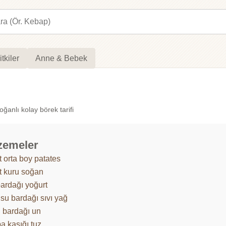
itkiler
Anne & Bebek
oğanlı kolay börek tarifi
zemeler
t orta boy patates
t kuru soğan
bardağı yoğurt
 su bardağı sıvı yağ
u bardağı un
a kaşığı tuz