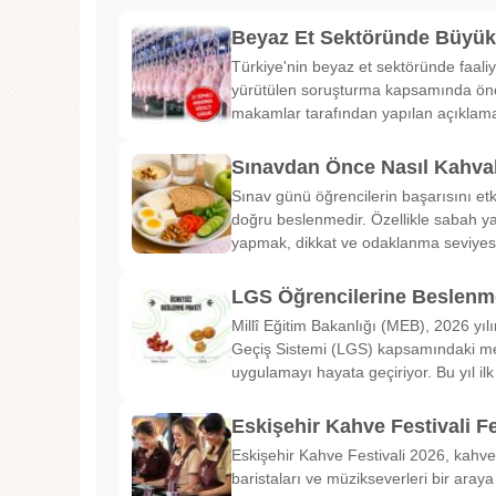
Beyaz Et Sektöründe Büyü
Türkiye'nin beyaz et sektöründe faaliy
yürütülen soruşturma kapsamında önem
makamlar tarafından yapılan açıklama
Sınavdan Önce Nasıl Kahval
Sınav günü öğrencilerin başarısını etk
doğru beslenmedir. Özellikle sabah ya
yapmak, dikkat ve odaklanma seviyes
LGS Öğrencilerine Beslenme
Millî Eğitim Bakanlığı (MEB), 2026 yılı
Geçiş Sistemi (LGS) kapsamındaki me
uygulamayı hayata geçiriyor. Bu yıl il
Eskişehir Kahve Festivali Fe
Eskişehir Kahve Festivali 2026, kahve 
baristaları ve müzikseverleri bir araya g