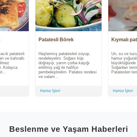
k
Patatesli Börek
Kıymalı pat
şacık patatesli
Haşlanmış patatesleri soyup,
Un, su ve tuzu
nin ve kahvaltı
rendeleyelim. Soğanı küp
hamur yoğural
çilmez
doğrayıp, yarım çorba kaşığı
büyüklüğünde 
ir. Kolayca
eritilmiş yağ ile hafifçe
Soğanları temi
i...
pembeleştirelim. Patates rendesi
Patatesleri tem
ve salam...
Hamur İşleri
Hamur İşleri
Beslenme ve Yaşam Haberleri