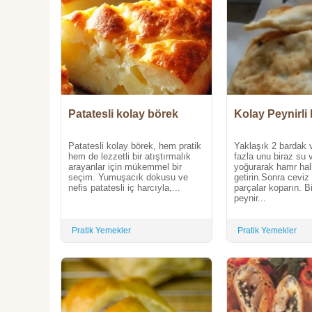
Patatesli kolay börek
Kolay Peynirli
Patatesli kolay börek, hem pratik
Yaklaşık 2 bardak 
hem de lezzetli bir atıştırmalık
fazla unu biraz su v
arayanlar için mükemmel bir
yoğurarak hamr hal
seçim. Yumuşacık dokusu ve
getirin.Sonra cevi
nefis patatesli iç harcıyla,...
parçalar koparın. B
peynir...
Pratik Yemekler
Pratik Yemekler