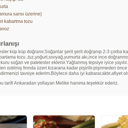
urta
amura sarısı üzerine)
et kabartma tozu
anoz
rlanışı
sler küp küp doğranır.Soğanlar şerit şerit doğranıp 2-3 çorba ka
bartama tozu ,tuz,yoğurt,sıvıyağ,yumurta akı,ince ince doğranm
kuru soğan ve patetesler eklenir.Yağlanmış tepsiye iyice yayılır
n ısıtılmış fırında üzeri kızarana kadar pişirilir.pişirmeden ön
dirmenizi tavsiye ederim.Böylece daha iyi kabaracaktır.afiyet ol
bu tarifi Ankaradan yollayan Melike hanıma teşekkür ederiz.