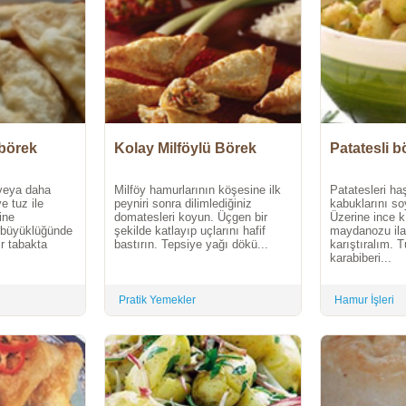
 börek
Kolay Milföylü Börek
Patatesli b
veya daha
Milföy hamurlarının köşesine ilk
Patatesleri ha
e tuz ile
peyniri sonra dilimlediğiniz
kabuklarını so
ine
domatesleri koyun. Üçgen bir
Üzerine ince k
z büyüklüğünde
şekilde katlayıp uçlarını hafif
maydanozu ila
ir tabakta
bastırın. Tepsiye yağı dökü...
karıştıralım. 
karabiberi...
Pratik Yemekler
Hamur İşleri