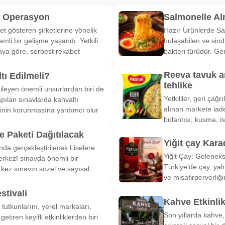
k Operasyon
Salmonelle A
et gösteren şirketlerine yönelik
Hazır Ürünlerde Sa
li bir gelişme yaşandı. Yetkili
bulaşabilen ve sind
ya göre, serbest rekabet
bakteri türüdür. Ge
Reeva tavuk a
tı Edilmeli?
tehlike
ileyen önemli unsurlardan biri de
Yetkililer, geri çağ
pılan sınavlarda kahvaltı
alınan markete iade
inin korunmasına yardımcı olur
bulantısı, kusma, is
 Paketi Dağıtılacak
Yiğit çay Kara
nda gerçekleştirilecek Liselere
Yiğit Çay: Gelenek
rkezî sınavda önemli bir
Türkiye’de çay, yal
k kez sınavın sözel ve sayısal
ve misafirperverliğ
stivali
Kahve Etkinli
tutkunlarını, yerel markaları,
Son yıllarda kahve,
etiren keyifli etkinliklerden biri