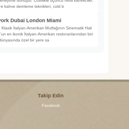
deneyime dönüştü. Özellikle üçüncü nesil kahveciler,
ltre kahve demleme teknikleri, cold b
ork Dubai London Miami
Klasik İtalyan-Amerikan Mutfağının Sinematik Hali
un en ikonik İtalyan-Amerikan restoranlarından biri
dünyasında özel bir yere sa
Takip Edin
Facebook