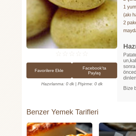
1 yum
(akı h
2 pak
mayd
Hazı
☆
☆
☆
☆
☆
Patate
un,ka
sonra 
Facebook'ta
Favorilere Ekle
öncede
Paylaş
dinlen
Hazırlanma: 0 dk | Pişirme: 0 dk
Bize 
Benzer Yemek Tarifleri