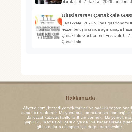
olarak 5–6–7 Haziran 2026 tarihlerin
Uluslararası Çanakkale Gas
Çanakkale, 2026 yılında gastronomi tu
lezzet buluşmasında ağırlamaya hazırl
Çanakkale Gastronomi Festivali, 6–7 
Çanakkale’
Hakkımızda
Afiyetle.com, lezzetli yemek tarifleri ve sağlıklı yaşam öneri
sunan bir rehberdir. Misyonumuz, sofralarınıza hem sağlık
de lezzet katacak tariflerle ilham vermek. "Bu yemek nası
yapılır?", "Kaç kalori içerir?" ya da "Ne kadar sürede pişe
gibi soruların cevapları için doğru adrestesiniz.