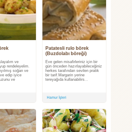
örek
Patatesli rulo börek
(Buzdolabı böreği)
şlayalım ve
Eve gelen misafirleriniz için bir
yup rendeleyelim.
gün önceden hazırlayabileceğiniz
ıyılmış soğan ve
herkes tarafından sevilen pratik
ve edip iyice
bir tarif.Margarin yerine
Tuzunu ve
tereyağıda kullanabilirs...
Hamur İşleri