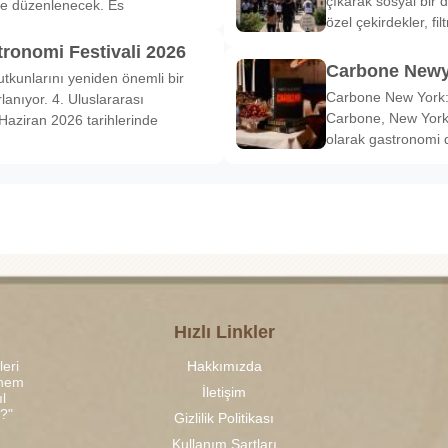
çıkarak sosyal bir 
de düzenlenecek. Es
özel çekirdekler, fi
tronomi Festivali 2026
Carbone Newy
tkunlarını yeniden önemli bir
Carbone New York: 
anıyor. 4. Uluslararası
Carbone, New York’
Haziran 2026 tarihlerinde
olarak gastronomi 
Hızlı Linkler
leri
Hakkımızda
 hem
İletişim
l
r?"
Gizlilik Politikası
Kullanım Şartları