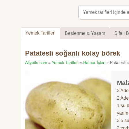
Yemek Tarifleri
Beslenme & Yaşam
Şifalı B
Patatesli soğanlı kolay börek
Afiyetle.com
»
Yemek Tarifleri
»
Hamur İşleri
» Patatesli s
Mal
3 Ade
2 Ade
1 su 
yarım
3.5 s
2 çorb