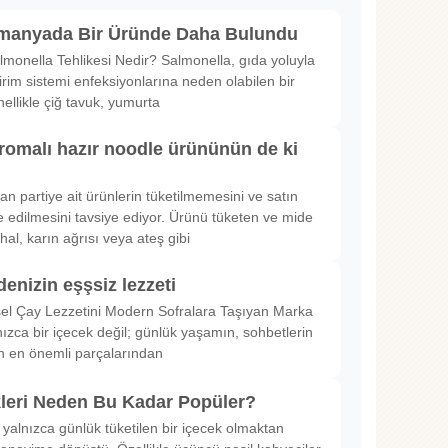
lmanyada Bir Üründe Daha Bulundu
lmonella Tehlikesi Nedir? Salmonella, gıda yoluyla
irim sistemi enfeksiyonlarına neden olabilen bir
nellikle çiğ tavuk, yumurta
romalı hazır noodle ürününün de ki
rılan partiye ait ürünlerin tüketilmemesini ve satın
 edilmesini tavsiye ediyor. Ürünü tüketen ve mide
hal, karın ağrısı veya ateş gibi
denizin eşşsiz lezzeti
sel Çay Lezzetini Modern Sofralara Taşıyan Marka
nızca bir içecek değil; günlük yaşamın, sohbetlerin
in en önemli parçalarından
kleri Neden Bu Kadar Popüler?
 yalnızca günlük tüketilen bir içecek olmaktan