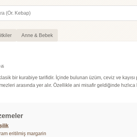
itkiler
Anne & Bebek
ifi
sik bir kurabiye tarifidir. İçinde bulunan üzüm, ceviz ve kayısı par
mezleri arasında yer alır. Özellikle ani misafir geldiğinde hızlıca
zemeler
şilik
ram eritilmiş margarin