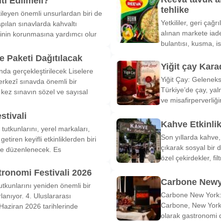
tı Edilmeli?
tehlike
ileyen önemli unsurlardan biri de
Yetkililer, geri çağ
pılan sınavlarda kahvaltı
alınan markete iade
inin korunmasına yardımcı olur
bulantısı, kusma, is
 Paketi Dağıtılacak
Yiğit çay Kara
nda gerçekleştirilecek Liselere
Yiğit Çay: Gelenek
rkezî sınavda önemli bir
Türkiye’de çay, yal
k kez sınavın sözel ve sayısal
ve misafirperverliğ
stivali
Kahve Etkinli
tutkunlarını, yerel markaları,
Son yıllarda kahve,
etiren keyifli etkinliklerden biri
çıkarak sosyal bir 
de düzenlenecek. Es
özel çekirdekler, fi
tronomi Festivali 2026
Carbone Newy
tkunlarını yeniden önemli bir
Carbone New York: 
anıyor. 4. Uluslararası
Carbone, New York’
Haziran 2026 tarihlerinde
olarak gastronomi 