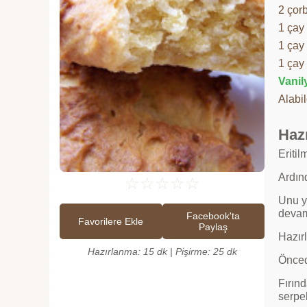
2 çor
1 çay
1 çay
1 çay
Vanil
Alabi
Hazı
Eritil
Ardınd
☆
☆
☆
☆
☆
Unu y
devam
Facebook'ta
Favorilere Ekle
Paylaş
Hazırl
Hazırlanma: 15 dk | Pişirme: 25 dk
Öncede
Fırın
serpeb