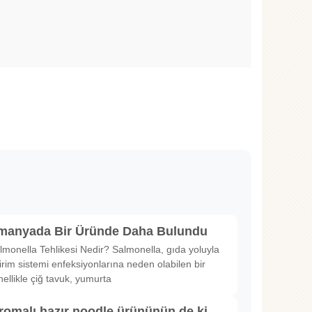
lmanyada Bir Üründe Daha Bulundu
lmonella Tehlikesi Nedir? Salmonella, gıda yoluyla
irim sistemi enfeksiyonlarına neden olabilen bir
nellikle çiğ tavuk, yumurta
romalı hazır noodle ürününün de ki