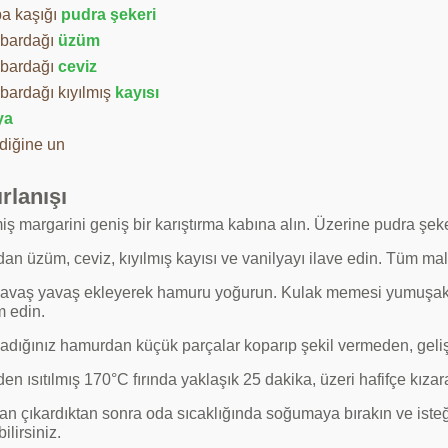
ba kaşığı
pudra şekeri
 bardağı
üzüm
 bardağı
ceviz
 bardağı kıyılmış
kayısı
ya
ldiğine un
rlanışı
miş margarini geniş bir karıştırma kabına alın. Üzerine pudra şeker
an üzüm, ceviz, kıyılmış kayısı ve vanilyayı ilave edin. Tüm malze
avaş yavaş ekleyerek hamuru yoğurun. Kulak memesi yumuşakl
 edin.
adığınız hamurdan küçük parçalar koparıp şekil vermeden, gelişi 
n ısıtılmış 170°C fırında yaklaşık 25 dakika, üzeri hafifçe kızar
dan çıkardıktan sonra oda sıcaklığında soğumaya bırakın ve isteğ
ilirsiniz.