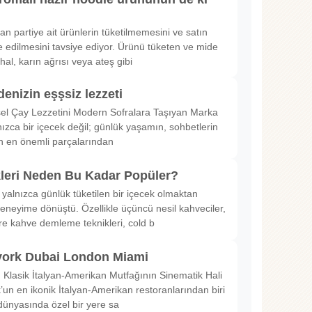
rılan partiye ait ürünlerin tüketilmemesini ve satın
 edilmesini tavsiye ediyor. Ürünü tüketen ve mide
hal, karın ağrısı veya ateş gibi
denizin eşşsiz lezzeti
sel Çay Lezzetini Modern Sofralara Taşıyan Marka
nızca bir içecek değil; günlük yaşamın, sohbetlerin
in en önemli parçalarından
kleri Neden Bu Kadar Popüler?
 yalnızca günlük tüketilen bir içecek olmaktan
deneyime dönüştü. Özellikle üçüncü nesil kahveciler,
ltre kahve demleme teknikleri, cold b
ork Dubai London Miami
Klasik İtalyan-Amerikan Mutfağının Sinematik Hali
un en ikonik İtalyan-Amerikan restoranlarından biri
dünyasında özel bir yere sa