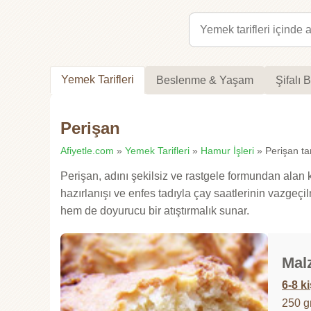
Yemek Tarifleri
Beslenme & Yaşam
Şifalı B
Perişan
Afiyetle.com
»
Yemek Tarifleri
»
Hamur İşleri
» Perişan tar
Perişan, adını şekilsiz ve rastgele formundan alan kla
hazırlanışı ve enfes tadıyla çay saatlerinin vazgeçil
hem de doyurucu bir atıştırmalık sunar.
Mal
6-8 ki
250 g