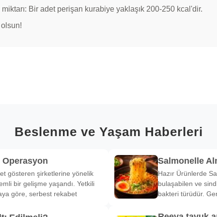
 miktarı: Bir adet perişan kurabiye yaklaşık 200-250 kcal'dir.
 olsun!
Beslenme ve Yaşam Haberleri
k Operasyon
Salmonelle A
et gösteren şirketlerine yönelik
Hazır Ürünlerde Sa
li bir gelişme yaşandı. Yetkili
bulaşabilen ve sind
ya göre, serbest rekabet
bakteri türüdür. Ge
Reeva tavuk a