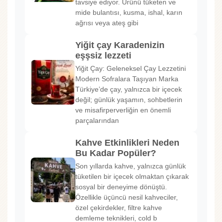
tavsiye ediyor. Ürünü tüketen ve
mide bulantısı, kusma, ishal, karın
ağrısı veya ateş gibi
Yiğit çay Karadenizin
eşşsiz lezzeti
Yiğit Çay: Geleneksel Çay Lezzetini
Modern Sofralara Taşıyan Marka
Türkiye’de çay, yalnızca bir içecek
değil; günlük yaşamın, sohbetlerin
ve misafirperverliğin en önemli
parçalarından
Kahve Etkinlikleri Neden
Bu Kadar Popüler?
Son yıllarda kahve, yalnızca günlük
tüketilen bir içecek olmaktan çıkarak
sosyal bir deneyime dönüştü.
Özellikle üçüncü nesil kahveciler,
özel çekirdekler, filtre kahve
demleme teknikleri, cold b