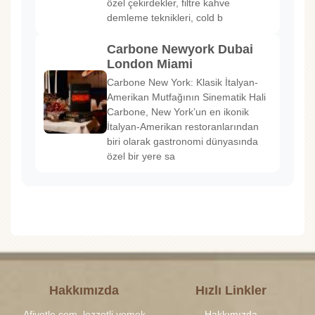
özel çekirdekler, filtre kahve
demleme teknikleri, cold b
Carbone Newyork Dubai
London Miami
Carbone New York: Klasik İtalyan-
Amerikan Mutfağının Sinematik Hali
Carbone, New York’un en ikonik
İtalyan-Amerikan restoranlarından
biri olarak gastronomi dünyasında
özel bir yere sa
Hakkımızda
Hızlı Linkler
Afiyetle.com, lezzetli yemek
Hakkımızda