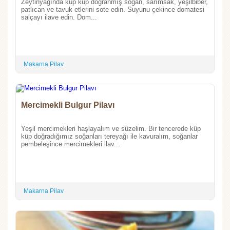
Zeytinyağında küp küp doğranmış soğan, sarımsak, yeşilbiber,
patlıcan ve tavuk etlerini sote edin. Suyunu çekince domatesi
salçayı ilave edin. Dom...
Makarna Pilav
Mercimekli Bulgur Pilavı
Yeşil mercimekleri haşlayalım ve süzelim. Bir tencerede küp
küp doğradığımız soğanları tereyağı ile kavuralım, soğanlar
pembeleşince mercimekleri ilav...
Makarna Pilav