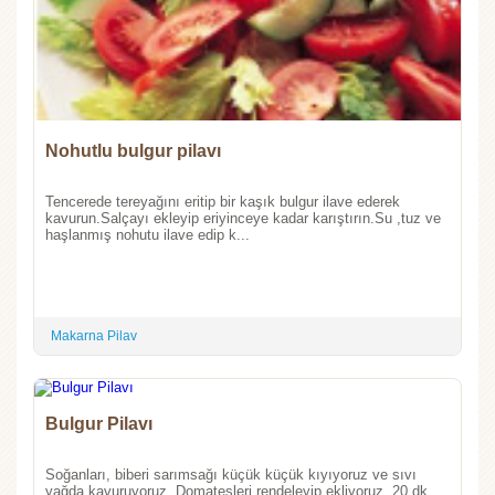
Nohutlu bulgur pilavı
Tencerede tereyağını eritip bir kaşık bulgur ilave ederek
kavurun.Salçayı ekleyip eriyinceye kadar karıştırın.Su ,tuz ve
haşlanmış nohutu ilave edip k...
Makarna Pilav
Bulgur Pilavı
Soğanları, biberi sarımsağı küçük küçük kıyıyoruz ve sıvı
yağda kavuruyoruz, Domatesleri rendeleyip ekliyoruz, 20 dk