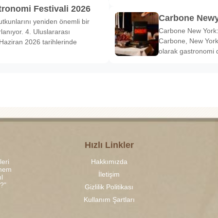
tronomi Festivali 2026
Carbone Newy
tkunlarını yeniden önemli bir
Carbone New York: 
anıyor. 4. Uluslararası
Carbone, New York’
Haziran 2026 tarihlerinde
olarak gastronomi 
Hızlı Linkler
leri
Hakkımızda
 hem
İletişim
l
r?"
Gizlilik Politikası
Kullanım Şartları