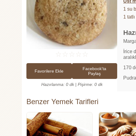
Üst m
1 su 
1 tatl
Hazı
Marga
İrice
☆
☆
☆
☆
☆
aralık
170 d
Facebook'ta
Favorilere Ekle
Paylaş
Pudra 
Hazırlanma: 0 dk | Pişirme: 0 dk
Benzer Yemek Tarifleri