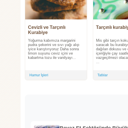
Cevizli ve Tarçınlı
Tarçınlı kurabi
Kurabiye
Yoğurma kabımıza margarini
Mis gibi tarçın kok
pudra şekerini ve sıvı yağı alıp
saracak bu kurabiy
iyice karıştırıyoruz Daha sonra
dağılan dokusu ve c
limon suyunu ceviz içini ve
içeriğiyle çay saatl
kabartma tozu ile vanilyayı...
vazgeçilmezi olaca
...
Hamur İşleri
Tatlılar
Beyaz Et Sektöründe Büyü