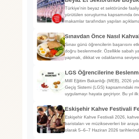
Türkiye'nin beyaz et sektöründe faaliy
yürütülen soruşturma kapsamında önem
makamlar tarafından yapılan açıklama
Sınavdan Önce Nasıl Kahval
Sınav günü öğrencilerin başarısını etk
doğru beslenmedir. Özellikle sabah ya
yapmak, dikkat ve odaklanma seviyes
LGS Öğrencilerine Beslenme
Millî Eğitim Bakanlığı (MEB), 2026 yılı
Geçiş Sistemi (LGS) kapsamındaki me
uygulamayı hayata geçiriyor. Bu yıl il
Eskişehir Kahve Festivali Fe
Eskişehir Kahve Festivali 2026, kahve 
baristaları ve müzikseverleri bir araya g
olarak 5–6–7 Haziran 2026 tarihlerin