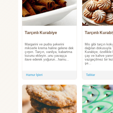
Tarçınlı Kurabiye
Tarçınlı Kurab
Margarini ve pudra şekerini
Mis gibi tarçın ko
mikserle krema haline gelene dek
dağılan dokusuyla T
çırpın. Tarçın, vanilya, kabartma
Kurabiye, özellikle
tozunu ekleyin..unu yavaşça
çay ve kahve yanı
ilave ederek yoğurun...hamu...
vazgeçilmez bir lez
şe...
Hamur İşleri
Tatlılar