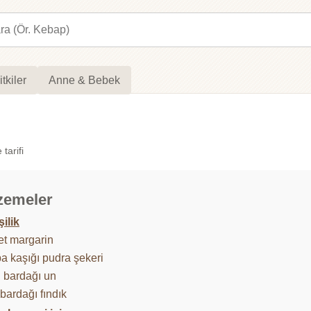
itkiler
Anne & Bebek
tarifi
zemeler
şilik
et margarin
ba kaşığı pudra şekeri
u bardağı un
bardağı fındık