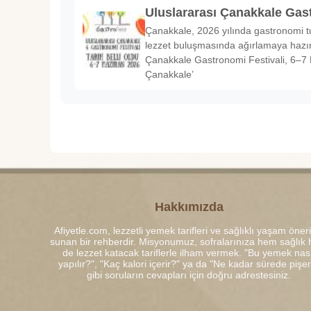
Uluslararası Çanakkale Gas
Çanakkale, 2026 yılında gastronomi tu
lezzet buluşmasında ağırlamaya hazırl
Çanakkale Gastronomi Festivali, 6–7 
Çanakkale’
Hakkımızda
Afiyetle.com, lezzetli yemek tarifleri ve sağlıklı yaşam öneri
sunan bir rehberdir. Misyonumuz, sofralarınıza hem sağlık
de lezzet katacak tariflerle ilham vermek. "Bu yemek nası
yapılır?", "Kaç kalori içerir?" ya da "Ne kadar sürede pişe
gibi soruların cevapları için doğru adrestesiniz.