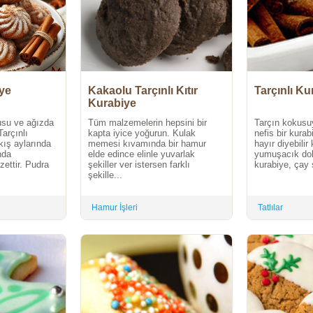
iye
Kakaolu Tarçınlı Kıtır
Tarçınlı Ku
Kurabiye
kusu ve ağızda
Tüm malzemelerin hepsini bir
Tarçın kokusu
arçınlı
kapta iyice yoğurun. Kulak
nefis bir kurab
 kış aylarında
memesi kıvamında bir hamur
hayır diyebilir
nda
elde edince elinle yuvarlak
yumuşacık dok
zettir. Pudra
şekiller ver istersen farklı
kurabiye, çay s
şekille...
Hamur İşleri
Tatlılar