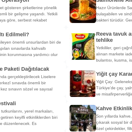
et gösteren şirketlerine yönelik
Hazır Ürünlerde Sa
li bir gelişme yaşandı. Yetkili
bulaşabilen ve sind
ya göre, serbest rekabet
bakteri türüdür. Ge
Reeva tavuk a
tı Edilmeli?
tehlike
ileyen önemli unsurlardan biri de
Yetkililer, geri çağ
pılan sınavlarda kahvaltı
alınan markete iade
inin korunmasına yardımcı olur
bulantısı, kusma, is
 Paketi Dağıtılacak
Yiğit çay Kara
nda gerçekleştirilecek Liselere
Yiğit Çay: Gelenek
rkezî sınavda önemli bir
Türkiye’de çay, yal
k kez sınavın sözel ve sayısal
ve misafirperverliğ
stivali
Kahve Etkinli
tutkunlarını, yerel markaları,
Son yıllarda kahve,
etiren keyifli etkinliklerden biri
çıkarak sosyal bir 
de düzenlenecek. Es
özel çekirdekler, fi