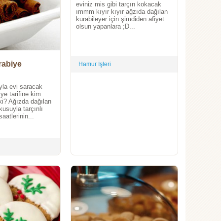
eviniz mis gibi tarçın kokacak
ımmm kıyır kıyır ağzıda dağılan
kurabileyer için şimdiden afiyet
olsun yapanlara ;D...
rabiye
Hamur İşleri
yla evi saracak
iye tarifine kim
 ki? Ağızda dağılan
usuyla tarçınlı
aatlerinin...