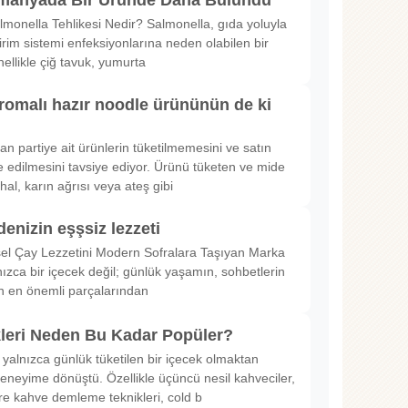
lmonella Tehlikesi Nedir? Salmonella, gıda yoluyla
irim sistemi enfeksiyonlarına neden olabilen bir
nellikle çiğ tavuk, yumurta
romalı hazır noodle ürününün de ki
rılan partiye ait ürünlerin tüketilmemesini ve satın
 edilmesini tavsiye ediyor. Ürünü tüketen ve mide
hal, karın ağrısı veya ateş gibi
denizin eşşsiz lezzeti
sel Çay Lezzetini Modern Sofralara Taşıyan Marka
nızca bir içecek değil; günlük yaşamın, sohbetlerin
in en önemli parçalarından
kleri Neden Bu Kadar Popüler?
 yalnızca günlük tüketilen bir içecek olmaktan
deneyime dönüştü. Özellikle üçüncü nesil kahveciler,
ltre kahve demleme teknikleri, cold b