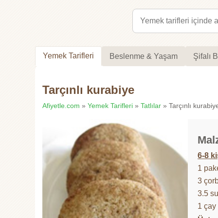
Yemek Tarifleri
Beslenme & Yaşam
Şifalı B
Tarçınlı kurabiye
Afiyetle.com
»
Yemek Tarifleri
»
Tatlılar
» Tarçınlı kurabiye 
Mal
6-8 ki
1 pak
3 çor
3.5 s
1 çay 