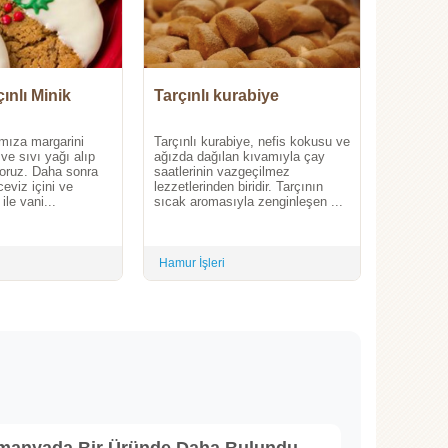
çınlı Minik
Tarçınlı kurabiye
ımıza margarini
Tarçınlı kurabiye, nefis kokusu ve
ve sıvı yağı alıp
ağızda dağılan kıvamıyla çay
ıyoruz. Daha sonra
saatlerinin vazgeçilmez
eviz içini ve
lezzetlerinden biridir. Tarçının
le vani...
sıcak aromasıyla zenginleşen ...
Hamur İşleri
lmanyada Bir Üründe Daha Bulundu