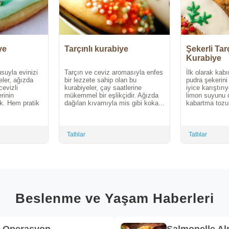
ye
Tarçınlı kurabiye
Şekerli Tar
Kurabiye
usuyla evinizi
Tarçın ve ceviz aromasıyla enfes
İlk olarak kab
eler, ağızda
bir lezzete sahip olan bu
pudra şekerini 
evizli
kurabiyeler, çay saatlerine
iyice karıştır
erinin
mükemmel bir eşlikçidir. Ağızda
limon suyunu c
k. Hem pratik
dağılan kıvamıyla mis gibi koka...
kabartma tozu i
Tatlılar
Tatlılar
Beslenme ve Yaşam Haberleri
k Operasyon
Salmonelle A