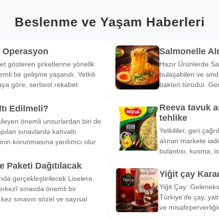
Beslenme ve Yaşam Haberleri
k Operasyon
Salmonelle A
et gösteren şirketlerine yönelik
Hazır Ürünlerde Sa
li bir gelişme yaşandı. Yetkili
bulaşabilen ve sind
ya göre, serbest rekabet
bakteri türüdür. Ge
Reeva tavuk a
tı Edilmeli?
tehlike
ileyen önemli unsurlardan biri de
Yetkililer, geri çağ
pılan sınavlarda kahvaltı
alınan markete iade
inin korunmasına yardımcı olur
bulantısı, kusma, is
 Paketi Dağıtılacak
Yiğit çay Kara
nda gerçekleştirilecek Liselere
Yiğit Çay: Gelenek
rkezî sınavda önemli bir
Türkiye’de çay, yal
k kez sınavın sözel ve sayısal
ve misafirperverliğ