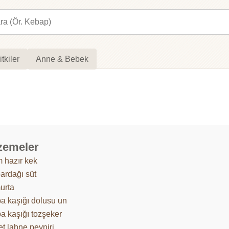
itkiler
Anne & Bebek
zemeler
m hazır kek
bardağı süt
urta
ba kaşığı dolusu un
ba kaşığı tozşeker
et labne peyniri