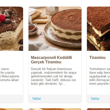
Mascarponeli Kedidilli
Tiramisu
Gerçek Tiramisu
 sarısı
Gerçek bir İtalyan tiramisusu
Yumurtanın sar
ile çırpılıp
yapmak, malzemelerin bir araya
ilave edip ben
lir.Mascarpone
getirilmesinden çok bir denge
uygulayarak 
Yumurta akları
sanatıdır. Tadı hafif, dokusu ise
edin.Akmayac
bulut gibi olmalıdır. İşt...
krem peynirle i
Tatlılar
Tatlılar