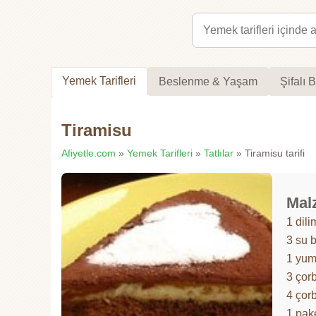
Yemek Tarifleri
Beslenme & Yaşam
Şifalı B
Tiramisu
Afiyetle.com
»
Yemek Tarifleri
»
Tatlılar
» Tiramisu tarifi
Mal
1 dili
3 su 
1 yum
3 çor
4 çor
1 pak