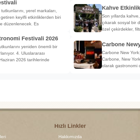
stivali
Kahve Etkinli
tutkunlarını, yerel markaları,
Son yıllarda kahve,
etiren keyifli etkinliklerden biri
çıkarak sosyal bir 
de düzenlenecek. Es
özel çekirdekler, fi
tronomi Festivali 2026
Carbone Newy
tkunlarını yeniden önemli bir
Carbone New York: 
anıyor. 4. Uluslararası
Carbone, New York’
Haziran 2026 tarihlerinde
olarak gastronomi 
Hızlı Linkler
leri
Hakkımızda