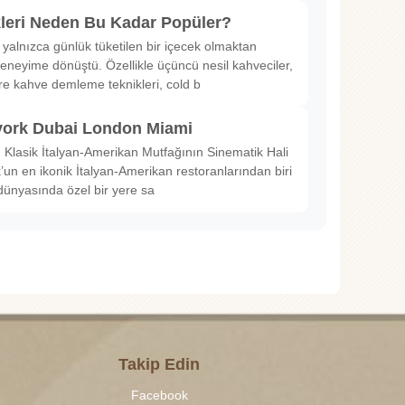
kleri Neden Bu Kadar Popüler?
 yalnızca günlük tüketilen bir içecek olmaktan
deneyime dönüştü. Özellikle üçüncü nesil kahveciler,
ltre kahve demleme teknikleri, cold b
ork Dubai London Miami
Klasik İtalyan-Amerikan Mutfağının Sinematik Hali
un en ikonik İtalyan-Amerikan restoranlarından biri
dünyasında özel bir yere sa
Takip Edin
Facebook