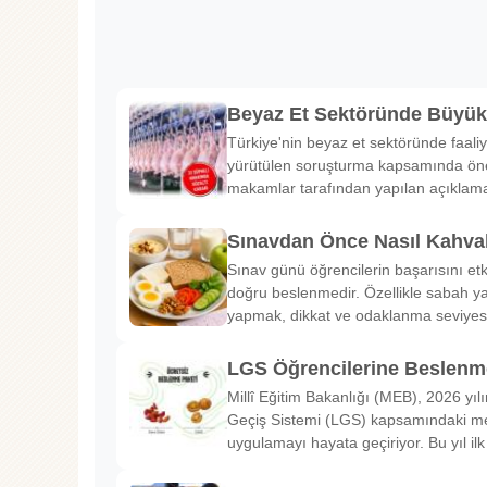
Beyaz Et Sektöründe Büyü
Türkiye'nin beyaz et sektöründe faaliy
yürütülen soruşturma kapsamında önem
makamlar tarafından yapılan açıklama
Sınavdan Önce Nasıl Kahval
Sınav günü öğrencilerin başarısını etk
doğru beslenmedir. Özellikle sabah ya
yapmak, dikkat ve odaklanma seviyes
LGS Öğrencilerine Beslenme
Millî Eğitim Bakanlığı (MEB), 2026 yılı
Geçiş Sistemi (LGS) kapsamındaki me
uygulamayı hayata geçiriyor. Bu yıl il