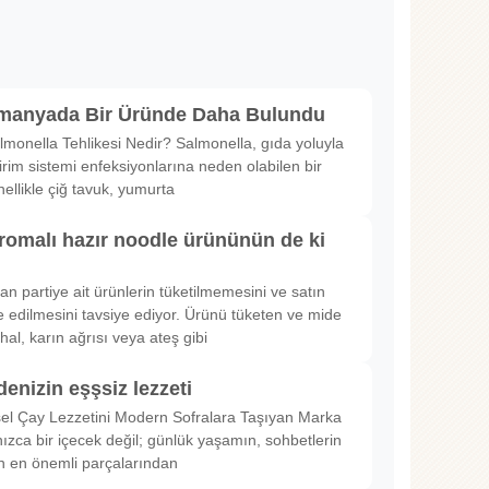
lmanyada Bir Üründe Daha Bulundu
lmonella Tehlikesi Nedir? Salmonella, gıda yoluyla
irim sistemi enfeksiyonlarına neden olabilen bir
nellikle çiğ tavuk, yumurta
romalı hazır noodle ürününün de ki
rılan partiye ait ürünlerin tüketilmemesini ve satın
 edilmesini tavsiye ediyor. Ürünü tüketen ve mide
hal, karın ağrısı veya ateş gibi
denizin eşşsiz lezzeti
sel Çay Lezzetini Modern Sofralara Taşıyan Marka
nızca bir içecek değil; günlük yaşamın, sohbetlerin
in en önemli parçalarından