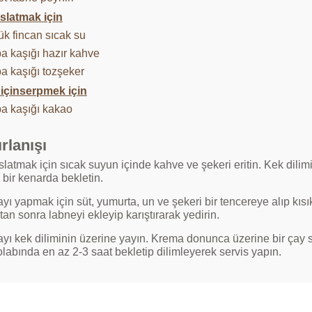
ıslatmak için
ük fincan sıcak su
ba kaşığı hazır kahve
ba kaşığı tozşeker
 içinserpmek için
ba kaşığı kakao
rlanışı
slatmak için sıcak suyun içinde kahve ve şekeri eritin. Kek dilim
p bir kenarda bekletin.
ı yapmak için süt, yumurta, un ve şekeri bir tencereye alıp kısık 
ktan sonra labneyi ekleyip karıştırarak yedirin.
yı kek diliminin üzerine yayın. Krema donunca üzerine bir çay 
labında en az 2-3 saat bekletip dilimleyerek servis yapın.