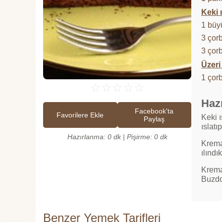
Keki 
1 büy
3 çor
3 çor
Üzeri
1 çor
☆
☆
☆
☆
☆
Hazı
Facebook'ta
Favorilere Ekle
Keki ı
Paylaş
ıslatı
Hazırlanma: 0 dk | Pişirme: 0 dk
Kremay
ılındı
Krema
Buzdo
Benzer Yemek Tarifleri