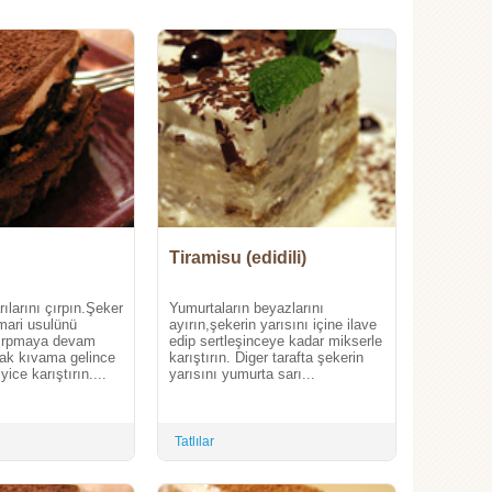
Tiramisu (edidili)
ılarını çırpın.Şeker
Yumurtaların beyazlarını
mari usulünü
ayırın,şekerin yarısını içine ilave
çırpmaya devam
edip sertleşinceye kadar mikserle
ak kıvama gelince
karıştırın. Diger tarafta şekerin
yice karıştırın....
yarısını yumurta sarı...
Tatlılar