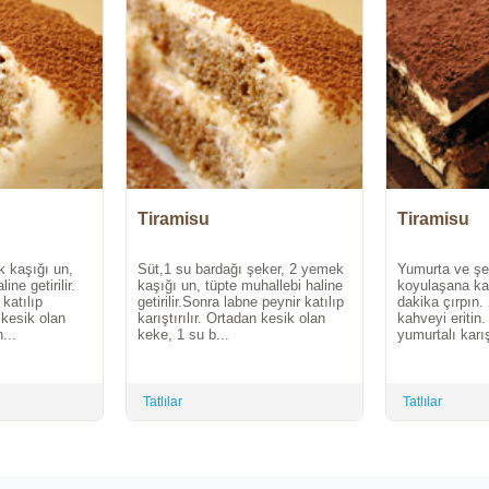
Tiramisu
Tiramisu
k kaşığı un,
Süt,1 su bardağı şeker, 2 yemek
Yumurta ve şek
ne getirilir.
kaşığı un, tüpte muhallebi haline
koyulaşana ka
katılıp
getirilir.Sonra labne peynir katılıp
dakika çırpın.
n kesik olan
karıştırılır. Ortadan kesik olan
kahveyi eritin
...
keke, 1 su b...
yumurtalı karış
Tatlılar
Tatlılar