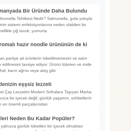
lmanyada Bir Üründe Daha Bulundu
lmonella Tehlikesi Nedir? Salmonella, gıda yoluyla
irim sistemi enfeksiyonlarına neden olabilen bir
nellikle çiğ tavuk, yumurta
romalı hazır noodle ürününün de ki
rılan partiye ait ürünlerin tüketilmemesini ve satın
 edilmesini tavsiye ediyor. Ürünü tüketen ve mide
hal, karın ağrısı veya ateş gibi
denizin eşşsiz lezzeti
sel Çay Lezzetini Modern Sofralara Taşıyan Marka
nızca bir içecek değil; günlük yaşamın, sohbetlerin
in en önemli parçalarından
kleri Neden Bu Kadar Popüler?
 yalnızca günlük tüketilen bir içecek olmaktan