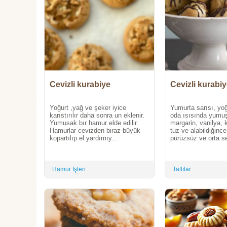
Cevizli kurabiye
Cevizli kurabi
Yoğurt ,yağ ve şeker iyice
Yumurta sarısı, yoğ
karıstırılır daha sonra un eklenir.
oda ısısında yumuş
Yumusak bır hamur elde edilir.
margarin, vanilya, 
Hamurlar cevizden biraz büyük
tuz ve alabildiğince
kopartılıp el yardımıy...
pürüzsüz ve orta ser
Hamur İşleri
Tatlılar