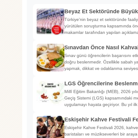
Beyaz Et Sektöründe Büyü
Türkiye'nin beyaz et sektöründe faaliy
yürütülen soruşturma kapsamında önem
makamlar tarafından yapılan açıklama
Sınavdan Önce Nasıl Kahval
Sınav günü öğrencilerin başarısını etk
doğru beslenmedir. Özellikle sabah ya
yapmak, dikkat ve odaklanma seviyes
LGS Öğrencilerine Beslenme
Millî Eğitim Bakanlığı (MEB), 2026 yılı
Geçiş Sistemi (LGS) kapsamındaki me
uygulamayı hayata geçiriyor. Bu yıl il
Eskişehir Kahve Festivali Fe
Eskişehir Kahve Festivali 2026, kahve 
baristaları ve müzikseverleri bir araya g