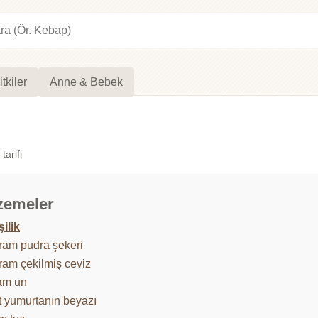
itkiler
Anne & Bebek
tarifi
zemeler
şilik
ram pudra şekeri
ram çekilmiş ceviz
am un
t yumurtanın beyazı