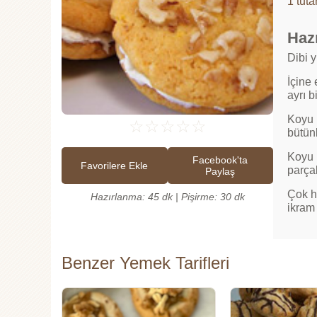
1 tuta
Hazı
Dibi 
İçine 
ayrı b
Koyu k
☆
☆
☆
☆
☆
bütünl
Koyu 
Facebook'ta
Favorilere Ekle
parçal
Paylaş
Çok ha
Hazırlanma: 45 dk | Pişirme: 30 dk
ikram 
Benzer Yemek Tarifleri