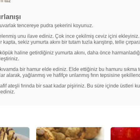
m tuz
rlanışı
yuvarlak tencereye pudra şekerini koyunuz.
elenmiş unu ilave ediniz. Çok ince çekilmiş ceviz içini ekleyini
ir kapta, sekiz yumurta akını bir tutam tuzla karıştırıp, telle çırpa
öpük haline getirdiğiniz yumurta akını, daha önce harmanladığınız 
eştiriniz.
kıvamda bir hamur elde ediniz. Elde ettiğiniz bu hamuru sıkma 
ar alarak, yağlanmış ve hafifçe unlanmış fırın tepsisine şekillendi
fif ateşli fırında bir saat kadar pişiriniz. Bu süre içinde üstleri
ediniz.