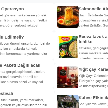
k Operasyon
Salmonelle A
et gösteren şirketlerine yönelik
Hazır Ürünlerde Sa
li bir gelişme yaşandı. Yetkili
bulaşabilen ve sind
ya göre, serbest rekabet
bakteri türüdür. Ge
Reeva tavuk a
tı Edilmeli?
tehlike
ileyen önemli unsurlardan biri de
Yetkililer, geri çağ
pılan sınavlarda kahvaltı
alınan markete iade
inin korunmasına yardımcı olur
bulantısı, kusma, is
 Paketi Dağıtılacak
Yiğit çay Kara
nda gerçekleştirilecek Liselere
Yiğit Çay: Gelenek
rkezî sınavda önemli bir
Türkiye’de çay, yal
k kez sınavın sözel ve sayısal
ve misafirperverliğ
stivali
Kahve Etkinli
tutkunlarını, yerel markaları,
Son yıllarda kahve,
etiren keyifli etkinliklerden biri