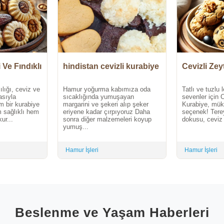
 Ve Fındıklı
hindistan cevizli kurabiye
Cevizli Zey
ılığı, ceviz ve
Hamur yoğurma kabımıza oda
Tatlı ve tuzlu 
asıyla
sıcaklığında yumuşayan
sevenler için C
m bir kurabiye
margarini ve şekeri alıp şeker
Kurabiye, mük
m sağlıklı hem
eriyene kadar çırpıyoruz Daha
seçenek! Terey
ur...
sonra diğer malzemeleri koyup
dokusu, ceviz 
yumuş...
Hamur İşleri
Hamur İşleri
Beslenme ve Yaşam Haberleri