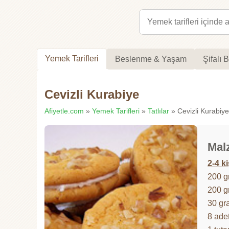
Yemek Tarifleri
Beslenme & Yaşam
Şifalı B
Cevizli Kurabiye
Afiyetle.com
»
Yemek Tarifleri
»
Tatlılar
» Cevizli Kurabiye 
Mal
2-4 ki
200 g
200 g
30 gr
8 ade