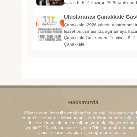
olarak 5–6–7 Haziran 2026 tarihlerin
Uluslararası Çanakkale Gas
Çanakkale, 2026 yılında gastronomi tu
lezzet buluşmasında ağırlamaya hazırl
Çanakkale Gastronomi Festivali, 6–7 
Çanakkale’
Hakkımızda
Afiyetle.com, lezzetli yemek tarifleri ve sağlıklı yaşam öneri
sunan bir rehberdir. Misyonumuz, sofralarınıza hem sağlık
de lezzet katacak tariflerle ilham vermek. "Bu yemek nası
yapılır?", "Kaç kalori içerir?" ya da "Ne kadar sürede pişe
gibi soruların cevapları için doğru adrestesiniz.