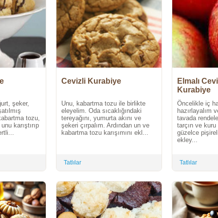
ye
Cevizli Kurabiye
Elmalı Cevi
Kurabiye
urt, şeker,
Unu, kabartma tozu ile birlikte
Öncelikle iç h
atılmış
eleyelim. Oda sıcaklığındaki
hazırlayalım v
kabartma tozu,
tereyağını, yumurta akını ve
tavada rendel
 unu karıştırıp
şekeri çırpalım. Ardından un ve
tarçın ve kuru
tli...
kabartma tozu karışımını ekl...
güzelce pişire
ekley...
Tatlılar
Tatlılar