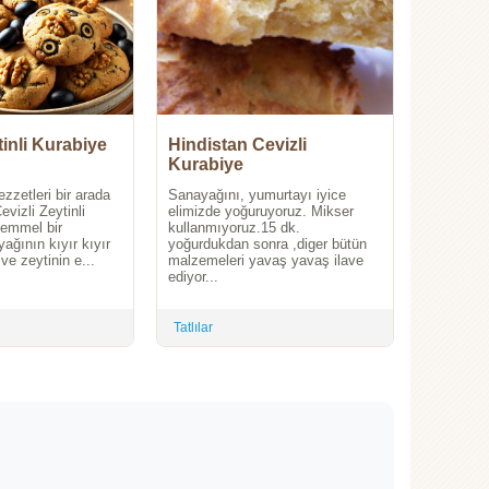
tinli Kurabiye
Hindistan Cevizli
Kurabiye
lezzetleri bir arada
Sanayağını, yumurtayı iyice
evizli Zeytinli
elimizde yoğuruyoruz. Mikser
emmel bir
kullanmıyoruz.15 dk.
ağının kıyır kıyır
yoğurdukdan sonra ,diger bütün
ve zeytinin e...
malzemeleri yavaş yavaş ilave
ediyor...
Tatlılar