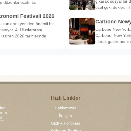
çıkarak sosyal bir 
de düzenlenecek. Es
özel çekirdekler, fi
tronomi Festivali 2026
Carbone Newy
tkunlarını yeniden önemli bir
Carbone New York: 
anıyor. 4. Uluslararası
Carbone, New York’
Haziran 2026 tarihlerinde
olarak gastronomi 
Hızlı Linkler
leri
Hakkımızda
 hem
İletişim
l
r?"
Gizlilik Politikası
Kullanım Şartları