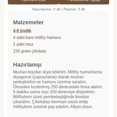
Hazırlanma: 0 dk | Pişirme: 0 dk
Malzemeler
4-6 kişilik
4 adet kare milföy hamuru
2 adet muz
150 gram çikolata
Hazırlanışı
Muzları boydan ikiye bölelim. Milföy hamurlarına
diyagonal (çaprazlama) olarak muzları
yerleştirelim ve hamuru üzerine saralım.
Önceden kızdırılmış 250 derecedeki fırına atalım.
5 dakika sonra ısıyı 200 dereceye düşürelim.
Milföylerin üzeri pembeleştiğinde fırından
çıkaralım. Çikolatayı benmari usulü eritip
milföylerin üzerine pay edelim. Afiyet olsun.