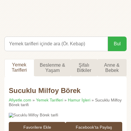
Bul
Yemek
Beslenme &
Şifalı
Anne &
Tarifleri
Yaşam
Bitkiler
Bebek
Sucuklu Milfoy Börek
Afiyetle.com
»
Yemek Tarifleri
»
Hamur İşleri
» Sucuklu Milfoy
Börek tarifi
Favorilere Ekle
Facebook'ta Paylaş