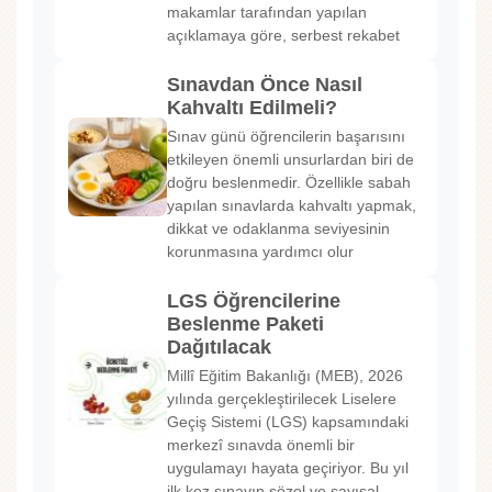
makamlar tarafından yapılan
açıklamaya göre, serbest rekabet
Sınavdan Önce Nasıl
Kahvaltı Edilmeli?
Sınav günü öğrencilerin başarısını
etkileyen önemli unsurlardan biri de
doğru beslenmedir. Özellikle sabah
yapılan sınavlarda kahvaltı yapmak,
dikkat ve odaklanma seviyesinin
korunmasına yardımcı olur
LGS Öğrencilerine
Beslenme Paketi
Dağıtılacak
Millî Eğitim Bakanlığı (MEB), 2026
yılında gerçekleştirilecek Liselere
Geçiş Sistemi (LGS) kapsamındaki
merkezî sınavda önemli bir
uygulamayı hayata geçiriyor. Bu yıl
ilk kez sınavın sözel ve sayısal