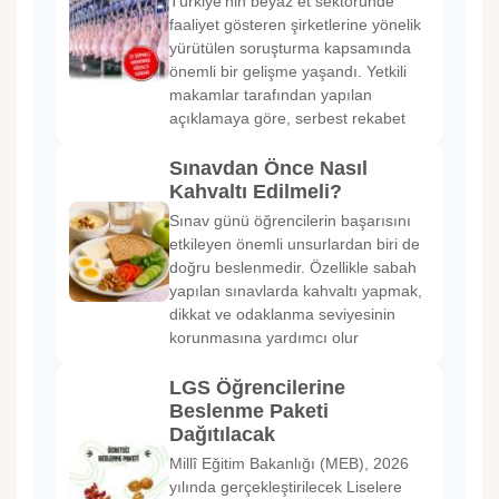
Türkiye'nin beyaz et sektöründe
faaliyet gösteren şirketlerine yönelik
yürütülen soruşturma kapsamında
önemli bir gelişme yaşandı. Yetkili
makamlar tarafından yapılan
açıklamaya göre, serbest rekabet
Sınavdan Önce Nasıl
Kahvaltı Edilmeli?
Sınav günü öğrencilerin başarısını
etkileyen önemli unsurlardan biri de
doğru beslenmedir. Özellikle sabah
yapılan sınavlarda kahvaltı yapmak,
dikkat ve odaklanma seviyesinin
korunmasına yardımcı olur
LGS Öğrencilerine
Beslenme Paketi
Dağıtılacak
Millî Eğitim Bakanlığı (MEB), 2026
yılında gerçekleştirilecek Liselere