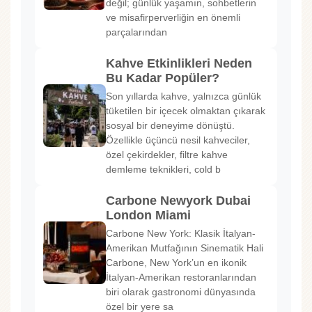
değil; günlük yaşamın, sohbetlerin
ve misafirperverliğin en önemli
parçalarından
Kahve Etkinlikleri Neden
Bu Kadar Popüler?
Son yıllarda kahve, yalnızca günlük
tüketilen bir içecek olmaktan çıkarak
sosyal bir deneyime dönüştü.
Özellikle üçüncü nesil kahveciler,
özel çekirdekler, filtre kahve
demleme teknikleri, cold b
Carbone Newyork Dubai
London Miami
Carbone New York: Klasik İtalyan-
Amerikan Mutfağının Sinematik Hali
Carbone, New York’un en ikonik
İtalyan-Amerikan restoranlarından
biri olarak gastronomi dünyasında
özel bir yere sa