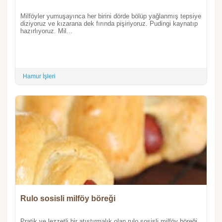
Milföyler yumuşayınca her birini dörde bölüp yağlanmış tepsiye
diziyoruz ve kızarana dek fırında pişiriyoruz. Pudingi kaynatıp
hazırlıyoruz. Mil...
Hamur İşleri
Rulo sosisli milföy böreği
Pratik ve lezzetli bir atıştırmalık olan rulo sosisli milföy böreği,